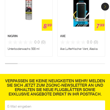
8
7
99
99
NIGRIN
AXE
0.0
(0)
0.0
(0)
Unterbodenwachs 500 ml
Axe Lufterfrischer Vent, Alaska
VERPASSEN SIE KEINE NEUIGKEITEN MEHR! MELDEN
SIE SICH JETZT ZUM ZGONC-NEWSLETTER AN UND
ERHALTEN SIE NEUE FLUGBLÄTTER SOWIE
EXKLUSIVE ANGEBOTE DIREKT IN IHR POSTFACH.
E-Mail
*