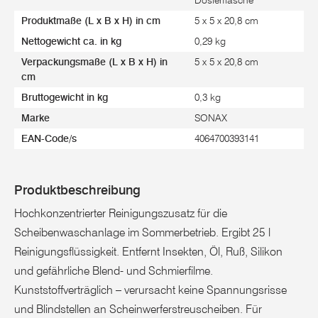
Produktmaße (L x B x H) in cm
5 x 5 x 20,8 cm
Nettogewicht ca. in kg
0,29 kg
Verpackungsmaße (L x B x H) in
5 x 5 x 20,8 cm
cm
Bruttogewicht in kg
0,3 kg
Marke
SONAX
EAN-Code/s
4064700393141
Produktbeschreibung
Hochkonzentrierter Reinigungszusatz für die
Scheibenwaschanlage im Sommerbetrieb. Ergibt 25 l
Reinigungsflüssigkeit. Entfernt Insekten, Öl, Ruß, Silikon
und gefährliche Blend- und Schmierfilme.
Kunststoffverträglich – verursacht keine Spannungsrisse
und Blindstellen an Scheinwerferstreuscheiben. Für