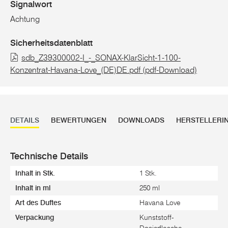
Signalwort
Achtung
Sicherheitsdatenblatt
sdb_Z39300002-I_-_SONAX-KlarSicht-1-100-
Konzentrat-Havana-Love_(DE)DE.pdf (pdf-Download)
DETAILS
BEWERTUNGEN
DOWNLOADS
HERSTELLERI
Technische Details
Inhalt in Stk.
1 Stk.
Inhalt in ml
250 ml
Art des Duftes
Havana Love
Verpackung
Kunststoff-
Dosierflasche