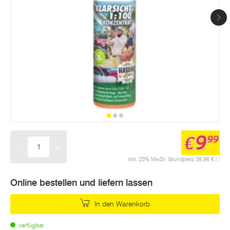
9
€
99
-
+
Menge
inkl. 20% MwSt. Grundpreis 39,96 € / l
Online bestellen und liefern lassen
In den Warenkorb
verfügbar