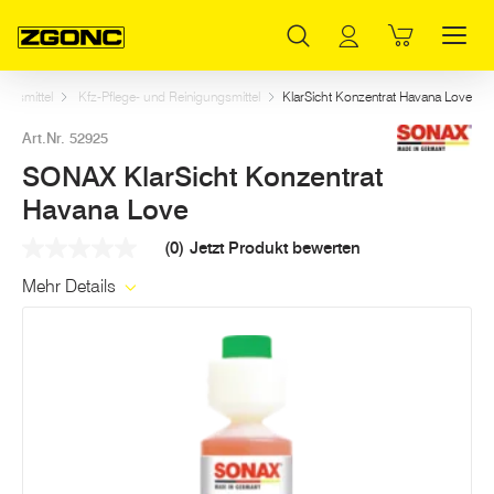
Inhaltsverzeichnis
SONAX KlarSicht Konzentrat Havana Love
Weitere Artikel in dieser Kategorie
Hauptinhalt
Inhaltsverzeichnis
Hauptnavigation
ungsmittel
Kfz-Pflege- und Reinigungsmittel
KlarSicht Konzentrat Havana Love
Art.Nr. 52925
SONAX KlarSicht Konzentrat
Havana Love
(0)
Jetzt Produkt bewerten
Kein
Beurteilungswert
Mehr Details
Link
auf
derselben
Seite.