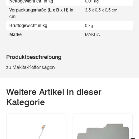
Nettogewicht ca. in kg
0,01 kg
Verpackungsmaße (L x B x H) in
3,5 x 0,5 x 6,5 cm
cm
Bruttogewicht in kg
0 kg
Marke
MAKITA
Produktbeschreibung
zu Makita-Kettensägen
Weitere Artikel in dieser
Kategorie