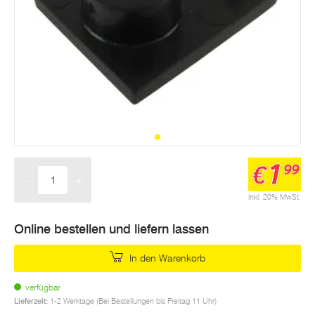
1
€
99
-
+
Menge
inkl. 20% MwSt.
Online bestellen und liefern lassen
In den Warenkorb
verfügbar
Lieferzeit:
1-2 Werktage (Bei Bestellungen bis Freitag 11 Uhr)