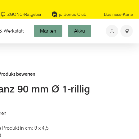
ZGONC-Ratgeber
jö Bonus Club
Business-Karte
& Werkstatt
Marken
Akku
 Produkt bewerten
anz 90 mm Ø 1-rillig
ren
 Produkt in cm: 9 x 4,5
3