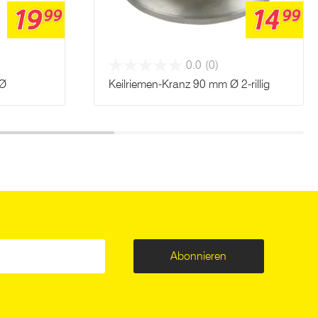
19
14
99
99
0.0
(0)
 Ø
Keilriemen-Kranz 90 mm Ø 2-rillig
Abonnieren