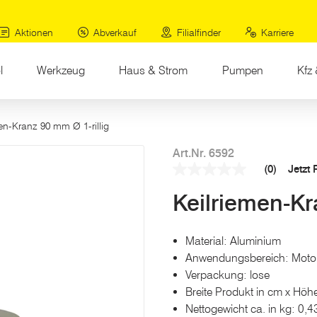
Aktionen
Abverkauf
Filialfinder
Karriere
l
Werkzeug
Haus & Strom
Pumpen
Kfz 
en-Kranz 90 mm Ø 1-rillig
Art.Nr. 6592
(0)
Jetzt
Kein
Beurteilungswert
Keilriemen-Kr
Link
auf
derselben
Seite.
Material: Aluminium
Anwendungsbereich: Moto
Verpackung: lose
Breite Produkt in cm x Höhe
Nettogewicht ca. in kg: 0,4