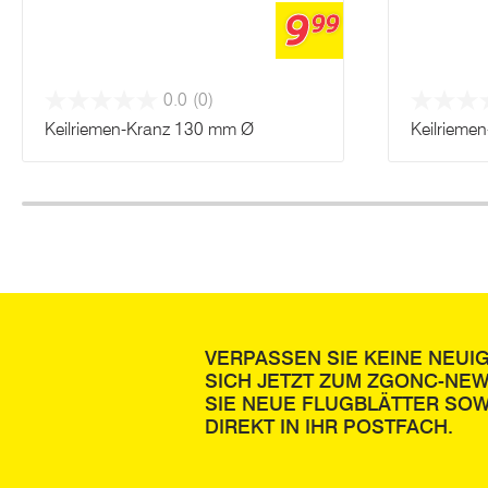
9
99
0.0
(0)
Keilriemen-Kranz 130 mm Ø
Keilrieme
VERPASSEN SIE KEINE NEUI
SICH JETZT ZUM ZGONC-NE
SIE NEUE FLUGBLÄTTER SOW
DIREKT IN IHR POSTFACH.