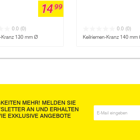
14
99
0.0
(0)
0.0
(0)
n-Kranz 130 mm Ø
Keilriemen-Kranz 140 mm
GKEITEN MEHR! MELDEN SIE
WSLETTER AN UND ERHALTEN
E-Mail
*
IE EXKLUSIVE ANGEBOTE