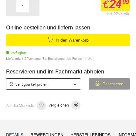
24
€
99
-
+
Menge
inkl. 20% MwSt.
Online bestellen und liefern lassen
In den Warenkorb
verfügbar
Lieferzeit:
1-2 Werktage (Bei Bestellungen bis Freitag 11 Uhr)
Reservieren und im Fachmarkt abholen
Verfügbarkeit prüfen
Reservieren
Auf die Merkliste
Vergleichen
DETAILS
BEWERTUNGEN
HERSTELLERINFOS
INFORM