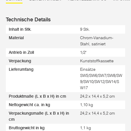
Technische Details
Inhalt in Stk.
9 Stk.
Material
Chrom-Vanadium-
Stahl, satiniert
Antrieb in Zoll
1/2"
Verpackung
Kunststoffkassette
Lieferumfang
Einsätze
SW5/SW6/SW7/SW8/SW
9/SW10/SW12/SW14/S
W17
Produktmaße (L x B x H) in cm
24,2 x 14,4 x 5,2 cm
Nettogewicht ca. in kg
1,10 kg
Verpackungsmaße (L x B x H) in
24,2 x 14,4 x 5,2 cm
cm
Bruttogewicht in kg
1,1 kg