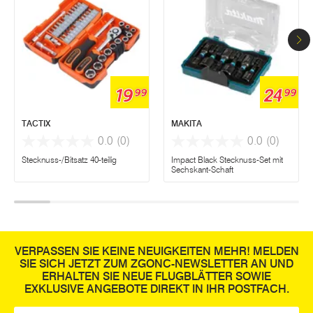
19
24
99
99
TACTIX
MAKITA
0.0
(0)
0.0
(0)
Stecknuss-/Bitsatz 40-teilig
Impact Black Stecknuss-Set mit
Sechskant-Schaft
VERPASSEN SIE KEINE NEUIGKEITEN MEHR! MELDEN
SIE SICH JETZT ZUM ZGONC-NEWSLETTER AN UND
ERHALTEN SIE NEUE FLUGBLÄTTER SOWIE
EXKLUSIVE ANGEBOTE DIREKT IN IHR POSTFACH.
E-Mail
*