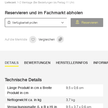
Lieferzeit:
1-2 Werktage (Bei Bestellungen bis Freitag 11 Uhr)
Reservieren und im Fachmarkt abholen
Verfügbarkeit prüfen
Reservieren
Auf die Merkliste
Vergleichen
DETAILS
BEWERTUNGEN
HERSTELLERINFOS
INFORM
Technische Details
Länge Produkt in cm x Breite
9,5 x 0,6 cm
Produkt in cm
Nettogewicht ca. in kg
3,7 kg
Verpackungsmaße (L x B x H) in
9,5 x 3,7 x 0,6 cm