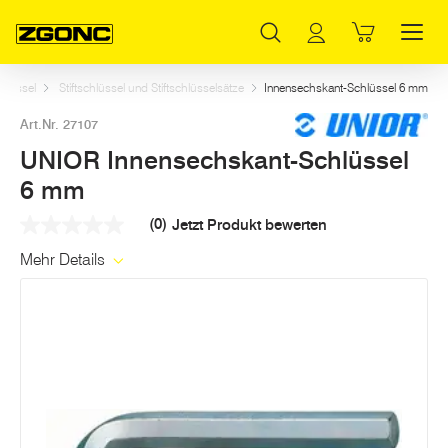
Inhaltsverzeichnis
UNIOR Innensechskant-Schlüssel 6 mm
Weitere Artikel in dieser Kategorie
Hauptinhalt
Inhaltsverzeichnis
Hauptnavigation
hlüssel
Stiftschlüssel und Stiftschlüsselsätze
Innensechskant-Schlüssel 6 mm
Art.Nr. 27107
UNIOR Innensechskant-Schlüssel
6 mm
(0)
Jetzt Produkt bewerten
Kein
Beurteilungswert
Mehr Details
Link
auf
derselben
Seite.