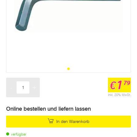
1
€
79
-
+
Menge
inkl. 20% MwSt.
Online bestellen und liefern lassen
In den Warenkorb
verfügbar