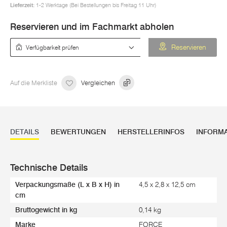
Lieferzeit:
1-2 Werktage (Bei Bestellungen bis Freitag 11 Uhr)
Reservieren und im Fachmarkt abholen
Verfügbarkeit prüfen
Reservieren
Auf die Merkliste
Vergleichen
DETAILS
BEWERTUNGEN
HERSTELLERINFOS
INFORM
Technische Details
Verpackungsmaße (L x B x H) in
4,5 x 2,8 x 12,5 cm
cm
Bruttogewicht in kg
0,14 kg
Marke
FORCE