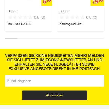
6
19
99
99
FORCE
FORCE
0.0
(0)
0.0
(0)
Torx-Nuss 1/2" E 10
Kardangelenk 3/8"
VERPASSEN SIE KEINE NEUIGKEITEN MEHR! MELDEN
SIE SICH JETZT ZUM ZGONC-NEWSLETTER AN UND
ERHALTEN SIE NEUE FLUGBLÄTTER SOWIE
EXKLUSIVE ANGEBOTE DIREKT IN IHR POSTFACH.
E-Mail
*
Abonnieren