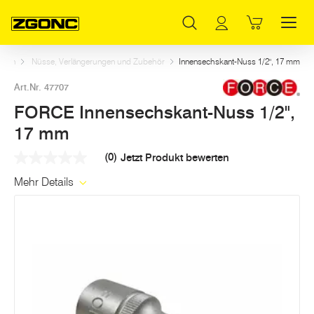
Inhaltsverzeichnis
FORCE Innensechskant-Nuss 1/2", 17 mm
Weitere Artikel in dieser Kategorie
Hauptinhalt
Inhaltsverzeichnis
Hauptnavigation
chen
Nüsse, Verlängerungen und Zubehör
Innensechskant-Nuss 1/2", 17 mm
Art.Nr. 47707
FORCE Innensechskant-Nuss 1/2",
17 mm
(0)
Jetzt Produkt bewerten
Kein
Beurteilungswert
Mehr Details
Link
auf
derselben
Seite.