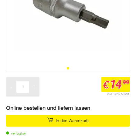
14
€
99
-
+
Menge
inkl. 20% MwSt.
Online bestellen und liefern lassen
In den Warenkorb
verfügbar