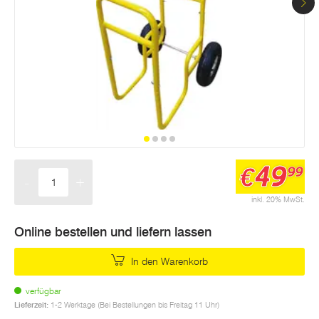
49
€
99
-
+
Menge
inkl. 20% MwSt.
Online bestellen und liefern lassen
In den Warenkorb
verfügbar
Lieferzeit:
1-2 Werktage (Bei Bestellungen bis Freitag 11 Uhr)