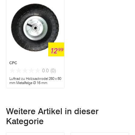
12
99
CPC
0.0
(0)
Luftrad zu Holzsackrodel 260 x 80
mm Metallfelge Ø 16 mm
Weitere Artikel in dieser
Kategorie