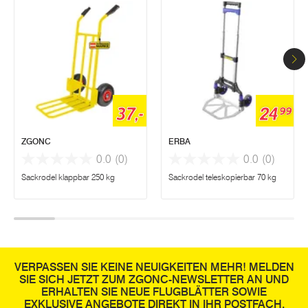
37,-
24
99
ZGONC
ERBA
0.0
(0)
0.0
(0)
Sackrodel klappbar 250 kg
Sackrodel teleskopierbar 70 kg
VERPASSEN SIE KEINE NEUIGKEITEN MEHR! MELDEN
SIE SICH JETZT ZUM ZGONC-NEWSLETTER AN UND
ERHALTEN SIE NEUE FLUGBLÄTTER SOWIE
EXKLUSIVE ANGEBOTE DIREKT IN IHR POSTFACH.