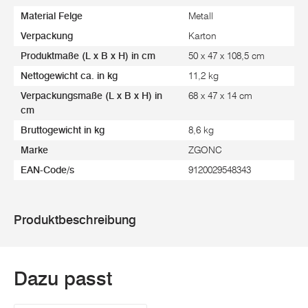
Material Felge
Metall
Verpackung
Karton
Produktmaße (L x B x H) in cm
50 x 47 x 108,5 cm
Nettogewicht ca. in kg
11,2 kg
Verpackungsmaße (L x B x H) in
68 x 47 x 14 cm
cm
Bruttogewicht in kg
8,6 kg
Marke
ZGONC
EAN-Code/s
9120029548343
Produktbeschreibung
Dazu passt