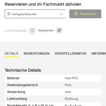
Reservieren und im Fachmarkt abholen
Verfügbarkeit prüfen
Reservieren
Auf die Merkliste
Vergleichen
DETAILS
BEWERTUNGEN
HERSTELLERINFOS
INFORM
Technische Details
Material
Hart-PVC
Anwendungsbereich
Pool
Verpackung
lose
Lieferumfang
Dichtung
Produktmaße (L x B x H) in cm
9 x 6 x 6 cm