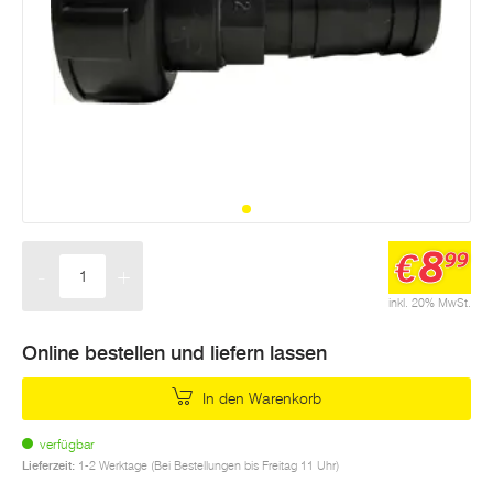
8
€
99
-
+
Menge
inkl. 20% MwSt.
Online bestellen und liefern lassen
In den Warenkorb
verfügbar
Lieferzeit:
1-2 Werktage (Bei Bestellungen bis Freitag 11 Uhr)