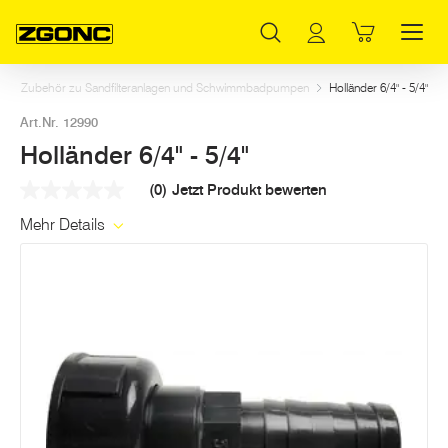
Inhaltsverzeichnis
Holländer 6/4" - 5/4"
Weitere Artikel in dieser Kategorie
Hauptinhalt
Inhaltsverzeichnis
Hauptnavigation
Zubehör zu Sandfilteranlagen und Schwimmbadpumpen
Holländer 6/4" - 5/4"
Art.Nr. 12990
Holländer 6/4" - 5/4"
(0)
Jetzt Produkt bewerten
Kein
Beurteilungswert
Mehr Details
Link
auf
derselben
Seite.