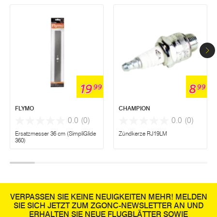
19
8
99
99
FLYMO
CHAMPION
0.0
(0)
0.0
(0)
Ersatzmesser 36 cm (SimpliGlide
Zündkerze RJ19LM
360)
VERPASSEN SIE KEINE NEUIGKEITEN MEHR! MELDEN
SIE SICH JETZT ZUM ZGONC-NEWSLETTER AN UND
ERHALTEN SIE NEUE FLUGBLÄTTER SOWIE