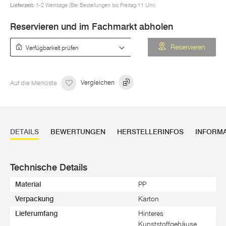
Lieferzeit:
1-2 Werktage (Bei Bestellungen bis Freitag 11 Uhr)
Reservieren und im Fachmarkt abholen
Verfügbarkeit prüfen
Reservieren
Auf die Merkliste
Vergleichen
DETAILS
BEWERTUNGEN
HERSTELLERINFOS
INFORM
Technische Details
Material
PP
Verpackung
Karton
Lieferumfang
Hinteres
Kunststoffgehäuse