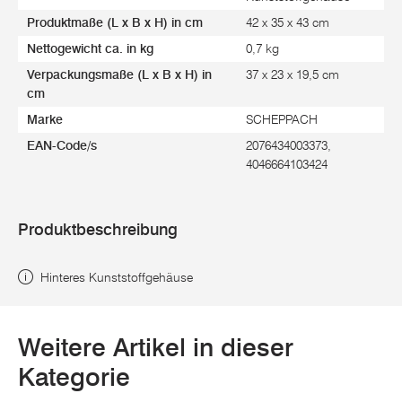
Produktmaße (L x B x H) in cm
42 x 35 x 43 cm
Nettogewicht ca. in kg
0,7 kg
Verpackungsmaße (L x B x H) in
37 x 23 x 19,5 cm
cm
Marke
SCHEPPACH
EAN-Code/s
2076434003373,
4046664103424
Produktbeschreibung
Hinteres Kunststoffgehäuse
Weitere Artikel in dieser
Kategorie