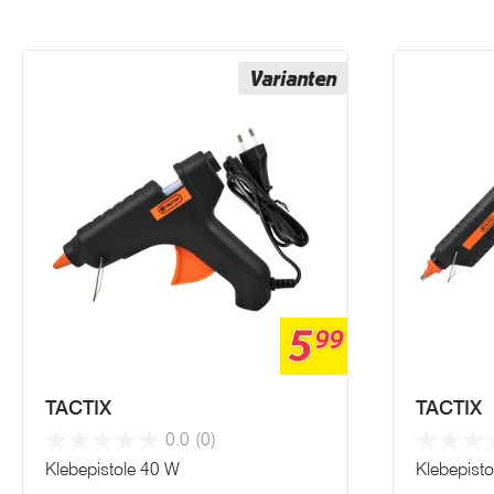
Varianten
5
99
TACTIX
TACTIX
0.0
(0)
Klebepistole 40 W
Klebepist