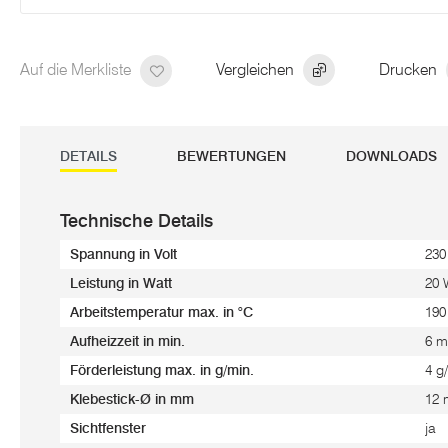
Auf die Merkliste
Vergleichen
Drucken
DETAILS
BEWERTUNGEN
DOWNLOADS
Technische Details
Spannung in Volt
230
Leistung in Watt
20 
Arbeitstemperatur max. in °C
190
Aufheizzeit in min.
6 m
Förderleistung max. in g/min.
4 g
Klebestick-Ø in mm
12
Sichtfenster
ja