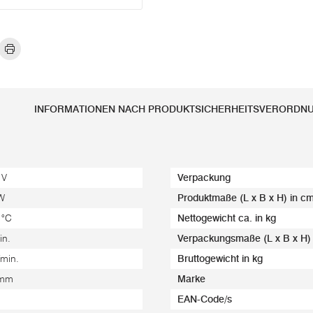
INFORMATIONEN NACH PRODUKTSICHERHEITSVERORDN
 V
Verpackung
W
Produktmaße (L x B x H) in c
 °C
Nettogewicht ca. in kg
in.
Verpackungsmaße (L x B x H)
/min.
Bruttogewicht in kg
 mm
Marke
EAN-Code/s