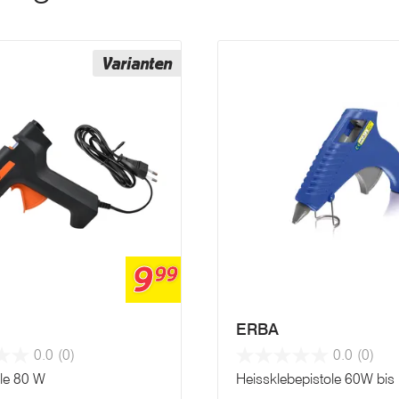
Varianten
9
99
ERBA
0.0
(0)
0.0
(0)
ole 80 W
Heissklebepistole 60W bis