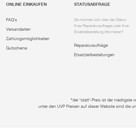
ONLINE EINKAUFEN
STATUSABFRAGE
FAQ's
Sie möchten sich über den Status
Ihres Reparaturauftrages oder Ihrer
Versandarten
Ersatzteilbestellung informieren?
Zahlungsmöglichkeiten
Reparaturaufträge
Gutscheine
Ersatzteilbestellungen
*der "statt"-Preis ist der niedrigst
unter den UVP Preisen auf dieser Website sind die u