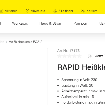
Aktionen
Abverkauf
Filialfinder
Karriere
l
Werkzeug
Haus & Strom
Pumpen
Kfz 
len
Heißklebepistole EG212
Art.Nr. 17173
(0)
Jetzt
Kein
Beurteilungswert
RAPID Heißkl
Link
auf
derselben
Seite.
Spannung in Volt: 230
Leistung in Watt: 20
Arbeitstemperatur max. in 
Aufheizzeit in min.: 6
Förderleistung max. in g/mi