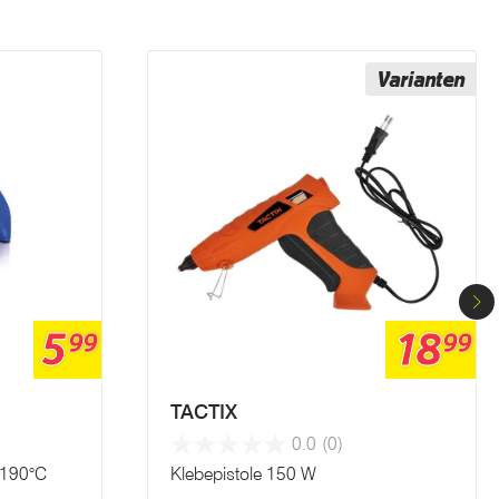
Varianten
5
18
99
99
TACTIX
0.0
(0)
 190°C
Klebepistole 150 W