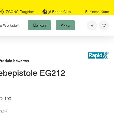
ZGONC-Ratgeber
jö Bonus Club
Business-Karte
& Werkstatt
Marken
Akku
 Produkt bewerten
ebepistole EG212
°C: 190
n.: 4