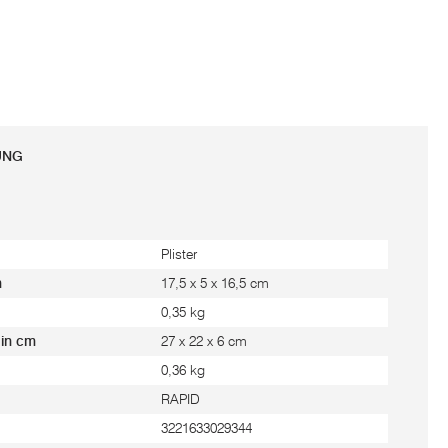
UNG
Plister
m
17,5 x 5 x 16,5 cm
0,35 kg
 in cm
27 x 22 x 6 cm
0,36 kg
RAPID
3221633029344