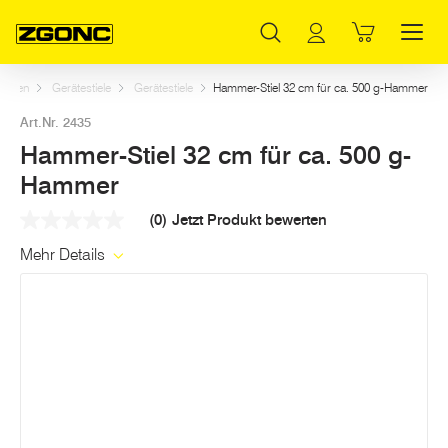
Inhaltsverzeichnis
Hammer-Stiel 32 cm für ca. 500 g-Hammer
Weitere Artikel in dieser Kategorie
Hauptinhalt
Inhaltsverzeichnis
Hauptnavigation
Garten
Gerätestiele
Gerätestiele
Hammer-Stiel 32 cm für ca. 500 g-Hammer
Art.Nr. 2435
Hammer-Stiel 32 cm für ca. 500 g-
Hammer
(0)
Jetzt Produkt bewerten
Kein
Beurteilungswert
Mehr Details
Link
auf
derselben
Seite.