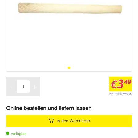
3
€
49
-
+
Menge
inkl. 20% MwSt.
Online bestellen und liefern lassen
In den Warenkorb
verfügbar