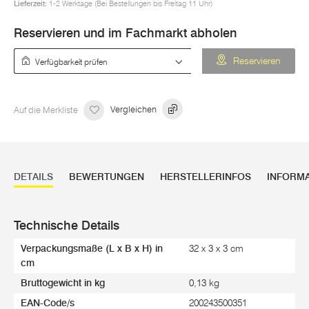
Lieferzeit:
1-2 Werktage (Bei Bestellungen bis Freitag 11 Uhr)
Reservieren und im Fachmarkt abholen
Verfügbarkeit prüfen
Reservieren
Auf die Merkliste
Vergleichen
DETAILS
BEWERTUNGEN
HERSTELLERINFOS
INFORM
Technische Details
Verpackungsmaße (L x B x H) in
32 x 3 x 3 cm
cm
Bruttogewicht in kg
0,13 kg
EAN-Code/s
200243500351