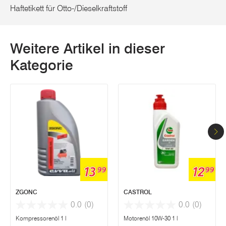
Haftetikett für Otto-/Dieselkraftstoff
Weitere Artikel in dieser
Kategorie
13
12
99
99
ZGONC
CASTROL
0.0
(0)
0.0
(0)
Kompressorenöl 1 l
Motorenöl 10W-30 1 l