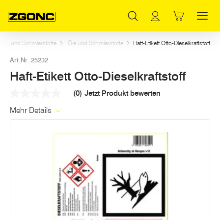
Inhaltsverzeichnis
Haft-Etikett Otto-Dieselkraftstoff
Weitere Artikel in dieser Kategorie
Hauptinhalt
Inhaltsverzeichnis
Hauptnavigation
Öle und Schmierstoffe
Öle und Schmierstoffe
Haft-Etikett Otto-Dieselkraftstoff
Art.Nr. 25232
Haft-Etikett Otto-Dieselkraftstoff
(0)
Jetzt Produkt bewerten
Kein
Beurteilungswert
Mehr Details
Link
auf
derselben
Seite.