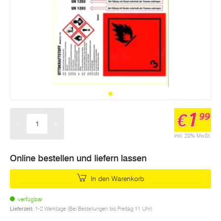
1
€
99
-
+
Menge
inkl. 20% MwSt.
Online bestellen und liefern lassen
In den Warenkorb
verfügbar
Lieferzeit:
1-2 Werktage (Bei Bestellungen bis Freitag 11 Uhr)