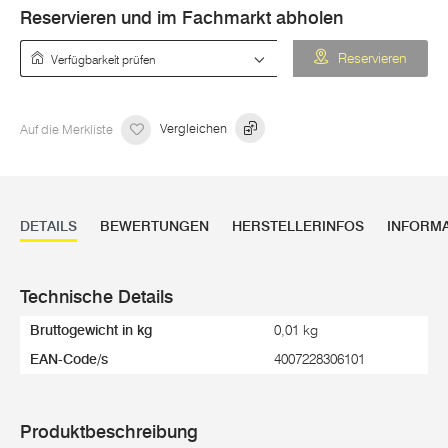
Reservieren und im Fachmarkt abholen
Verfügbarkeit prüfen
Reservieren
Auf die Merkliste
Vergleichen
DETAILS
BEWERTUNGEN
HERSTELLERINFOS
INFORM
Technische Details
Bruttogewicht in kg
0,01 kg
EAN-Code/s
4007228306101
Produktbeschreibung