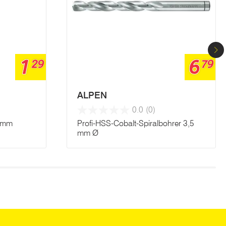
1
6
29
79
ALPEN
0.0
(0)
5 mm
Profi-HSS-Cobalt-Spiralbohrer 3,5
mm Ø