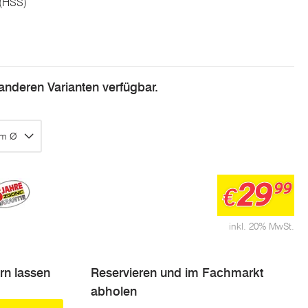
 (HSS)
n anderen Varianten verfügbar.
mm Ø
29
99
€
inkl. 20% MwSt.
ern lassen
Reservieren und im Fachmarkt
abholen