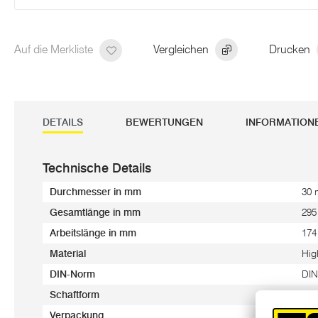
Auf die Merkliste
Vergleichen
Drucken
DETAILS
BEWERTUNGEN
INFORMATION
Technische Details
Durchmesser in mm
30
Gesamtlänge in mm
29
Arbeitslänge in mm
17
Material
Hig
DIN-Norm
DIN
Schaftform
Ko
Verpackung
Kun