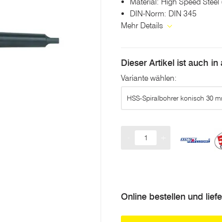
Material: High Speed Steel
derselben
Seite.
DIN-Norm: DIN 345
Mehr Details
Dieser Artikel ist auch i
Variante wählen:
HSS-Spiralbohrer konisch 30 
-
+
Menge
Online bestellen und lief