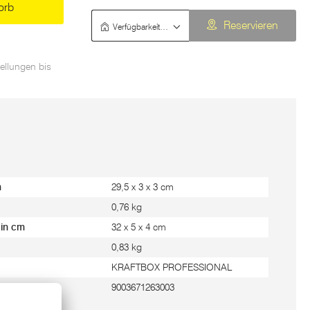
orb
Verfügbarkeit prüfen
Reservieren
ellungen bis
m
29,5 x 3 x 3 cm
0,76 kg
 in cm
32 x 5 x 4 cm
0,83 kg
KRAFTBOX PROFESSIONAL
9003671263003