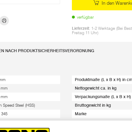
In den Warenk
verfügbar
Lieferzeit:
1-2 Werktage (Bei Best
Freitag 11 Uhr)
EN NACH PRODUKTSICHERHEITSVERORDNUNG
 mm
Produktmaße (L x B x H) in c
5 mm
Nettogewicht ca. in kg
4 mm
Verpackungsmaße (L x B x H)
h Speed Steel (HSS)
Bruttogewicht in kg
 345
Marke
nus
EAN-Code/s
ststoff Verpackung