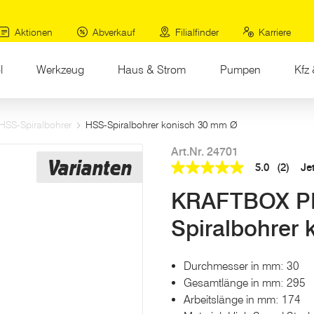
Aktionen
Abverkauf
Filialfinder
Karriere
l
Werkzeug
Haus & Strom
Pumpen
Kfz 
HSS-Spiralbohrer
HSS-Spiralbohrer konisch 30 mm Ø
Art.Nr. 24701
Varianten
5.0
(2)
Je
5.0
out
KRAFTBOX P
of
5
stars,
Spiralbohrer
average
rating
value.
Read
Durchmesser in mm: 30
2
Gesamtlänge in mm: 295
Reviews.
Link
Arbeitslänge in mm: 174
auf