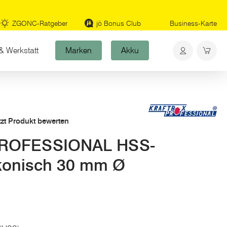
ZGONC-Ratgeber
jö Bonus Club
Business-Karte
& Werkstatt
Marken
Akku
tzt Produkt bewerten
ROFESSIONAL HSS-
 konisch 30 mm Ø