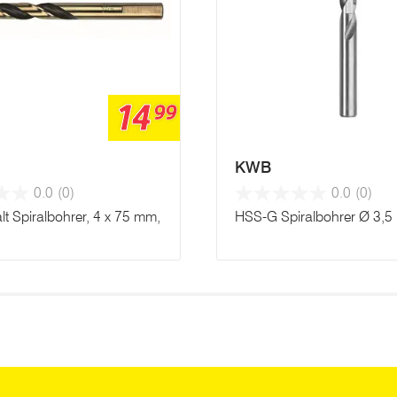
14
99
KWB
0.0
(0)
0.0
(0)
t Spiralbohrer, 4 x 75 mm,
HSS-G Spiralbohrer Ø 3,