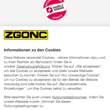
*der "statt"-Preis ist der niedrigste von uns in den letzten 30
Tagen vor Beginn dieser Aktion verlangte Preis
unter den UVP Preisen auf dieser Website sind die
unverbindlich empfohlenen Listenpreise unserer Lieferanten
zu verstehen
AGB
Datenschutz
Impressum
Barrierefreiheitserklärung
Copyright © 2026 ZGONC. Alle Rechte vorbehalten.