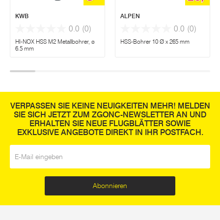
KWB
ALPEN
0.0
(0)
0.0
(0)
HI-NOX HSS M2 Metallbohrer, ø
HSS-Bohrer 10 Ø x 265 mm
6.5 mm
VERPASSEN SIE KEINE NEUIGKEITEN MEHR! MELDEN
SIE SICH JETZT ZUM ZGONC-NEWSLETTER AN UND
ERHALTEN SIE NEUE FLUGBLÄTTER SOWIE
EXKLUSIVE ANGEBOTE DIREKT IN IHR POSTFACH.
E-Mail
*
Abonnieren