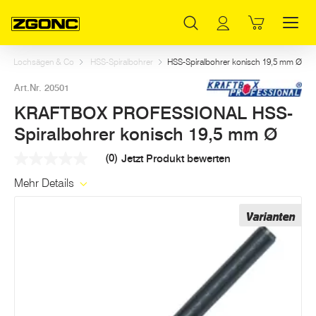
Inhaltsverzeichnis
KRAFTBOX PROFESSIONAL HSS-Spiralbohrer konisch 19,5 mm Ø
Weitere Artikel in dieser Kategorie
Hauptinhalt
Inhaltsverzeichnis
Hauptnavigation
Bits, Lochsägen & Co
HSS-Spiralbohrer
HSS-Spiralbohrer konisch 19,5 mm Ø
Art.Nr. 20501
KRAFTBOX PROFESSIONAL HSS-
Spiralbohrer konisch 19,5 mm Ø
(0)
Jetzt Produkt bewerten
Kein
Beurteilungswert
Mehr Details
Link
auf
derselben
Varianten
Seite.