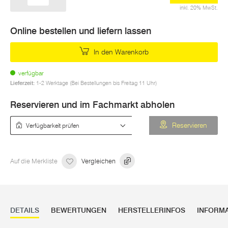
inkl. 20% MwSt.
Online bestellen und liefern lassen
In den Warenkorb
verfügbar
Lieferzeit:
1-2 Werktage (Bei Bestellungen bis Freitag 11 Uhr)
Reservieren und im Fachmarkt abholen
Verfügbarkeit prüfen
Reservieren
Auf die Merkliste
Vergleichen
DETAILS
BEWERTUNGEN
HERSTELLERINFOS
INFORM