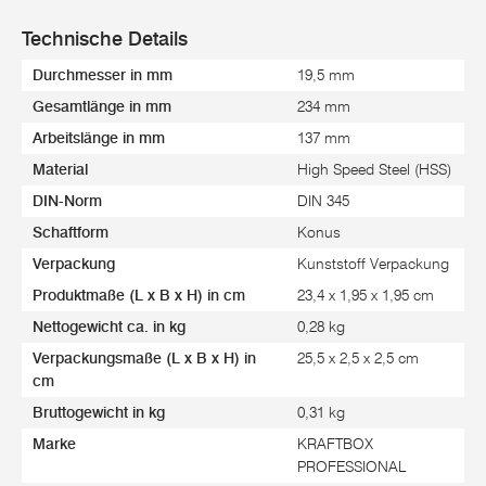
Technische Details
Durchmesser in mm
19,5 mm
Gesamtlänge in mm
234 mm
Arbeitslänge in mm
137 mm
Material
High Speed Steel (HSS)
DIN-Norm
DIN 345
Schaftform
Konus
Verpackung
Kunststoff Verpackung
Produktmaße (L x B x H) in cm
23,4 x 1,95 x 1,95 cm
Nettogewicht ca. in kg
0,28 kg
Verpackungsmaße (L x B x H) in
25,5 x 2,5 x 2,5 cm
cm
Bruttogewicht in kg
0,31 kg
Marke
KRAFTBOX
PROFESSIONAL