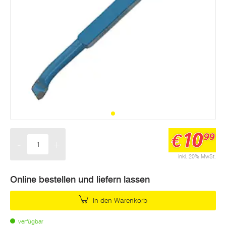
10
€
99
-
+
Menge
inkl. 20% MwSt.
Online bestellen und liefern lassen
In den Warenkorb
verfügbar