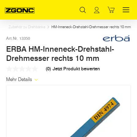
Inhaltsverzeichnis
ERBA HM-Inneneck-Drehstahl-Drehmesser rechts 10 mm
Weitere Artikel in dieser Kategorie
Hauptinhalt
Inhaltsverzeichnis
Hauptnavigation
g
Zubehör zu Drehbänke
HM-Inneneck-Drehstahl-Drehmesser rechts 10 mm
Art.Nr. 13350
ERBA HM-Inneneck-Drehstahl-
Drehmesser rechts 10 mm
(0)
Jetzt Produkt bewerten
Kein
Beurteilungswert
Mehr Details
Link
auf
derselben
Seite.