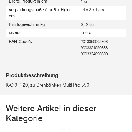
Breite Produkt in cm
1 cm
Verpackungsmaße (L x B x H) in
14 x 2 x 1 cm
cm
Bruttogewicht in kg
0,12 kg
Marke
ERBA
EAN-Code/s
2013350002806,
9003321090683,
9003324090680
Produktbeschreibung
ISO 9 P 20, zu Drehbänken Multi Pro 550
Weitere Artikel in dieser
Kategorie