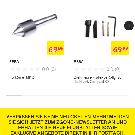
69
69
99
99
ERBA
ERBA
0.0
(0)
0.0
(0)
Rollkörner MK 2
Drehmesser-Halter-Set 5-tlg. zu
Drehbank Compact 300
VERPASSEN SIE KEINE NEUIGKEITEN MEHR! MELDEN
SIE SICH JETZT ZUM ZGONC-NEWSLETTER AN UND
ERHALTEN SIE NEUE FLUGBLÄTTER SOWIE
EXKLUSIVE ANGEBOTE DIREKT IN IHR POSTFACH.