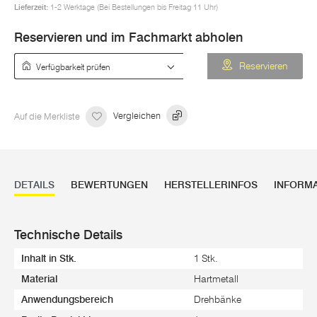
Lieferzeit:
1-2 Werktage (Bei Bestellungen bis Freitag 11 Uhr)
Reservieren und im Fachmarkt abholen
Verfügbarkeit prüfen
Reservieren
Auf die Merkliste
Vergleichen
DETAILS
BEWERTUNGEN
HERSTELLERINFOS
INFORM
Technische Details
Inhalt in Stk.
1 Stk.
Material
Hartmetall
Anwendungsbereich
Drehbänke