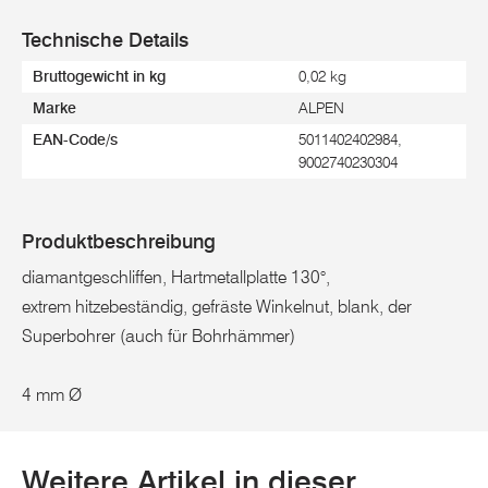
Technische Details
Bruttogewicht in kg
0,02 kg
Marke
ALPEN
EAN-Code/s
5011402402984,
9002740230304
Produktbeschreibung
diamantgeschliffen, Hartmetallplatte 130°,
extrem hitzebeständig, gefräste Winkelnut, blank, der
Superbohrer (auch für Bohrhämmer)
4 mm Ø
Weitere Artikel in dieser