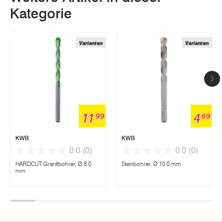
Kategorie
Varianten
Varianten
11
4
99
69
KWB
KWB
0.0
(0)
0.0
(0)
HARDCUT Granitbohrer, Ø 8.0
Steinbohrer, Ø 10.0 mm
mm