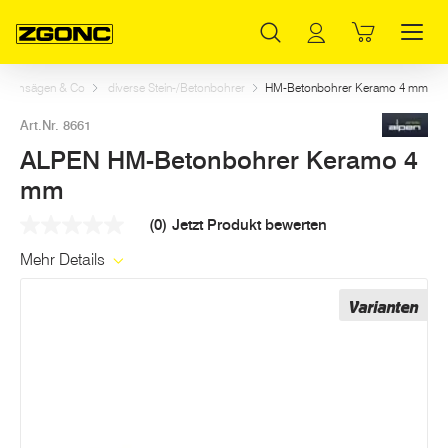
Inhaltsverzeichnis
ALPEN HM-Betonbohrer Keramo 4 mm
Weitere Artikel in dieser Kategorie
Hauptinhalt
Inhaltsverzeichnis
Hauptnavigation
s, Lochsägen & Co
diverse Stein-/Betonbohrer
HM-Betonbohrer Keramo 4 mm
Art.Nr. 8661
ALPEN HM-Betonbohrer Keramo 4
mm
(0)
Jetzt Produkt bewerten
Kein
Beurteilungswert
Mehr Details
Link
auf
derselben
Varianten
Seite.