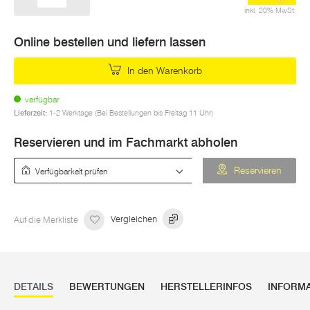
inkl. 20% MwSt.
Online bestellen und liefern lassen
In den Warenkorb
verfügbar
Lieferzeit:
1-2 Werktage (Bei Bestellungen bis Freitag 11 Uhr)
Reservieren und im Fachmarkt abholen
Verfügbarkeit prüfen
Reservieren
Auf die Merkliste
Vergleichen
DETAILS
BEWERTUNGEN
HERSTELLERINFOS
INFORM