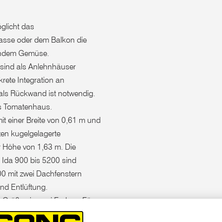
glicht das
asse oder dem Balkon die
endem Gemüse.
 sind als Anlehnhäuser
krete Integration an
als Rückwand ist notwendig.
es Tomatenhaus.
t einer Breite von 0,61 m und
zen kugelgelagerte
r Höhe von 1,63 m. Die
 Ida 900 bis 5200 sind
0 mit zwei Dachfenstern
nd Entlüftung.
e Größen in zwei Farben. Für
optionen zur Auswahl: UV-