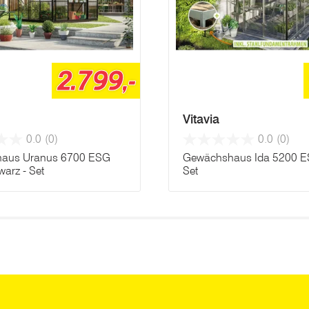
2.799,-
Vitavia
0.0
(0)
0.0
(0)
aus Uranus 6700 ESG
Gewächshaus Ida 5200 E
arz - Set
Set