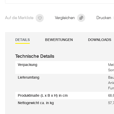
Auf die Merkliste
Vergleichen
Drucken
DETAILS
BEWERTUNGEN
DOWNLOADS
Technische Details
Verpackung
Met
Son
Lieferumfang
Bau
Anl
Fu
Produktmaße (L x B x H) in cm
68,
Nettogewicht ca. in kg
57,