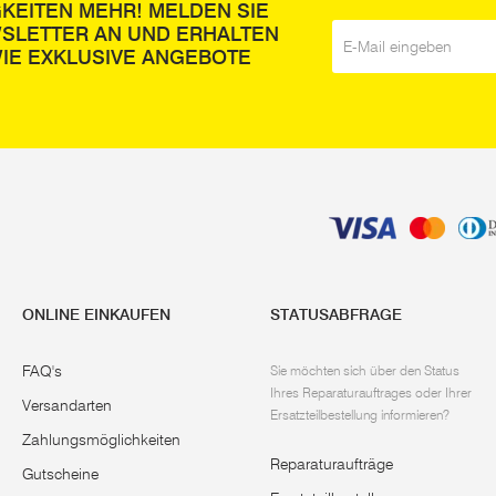
GKEITEN MEHR! MELDEN SIE
WSLETTER AN UND ERHALTEN
E-Mail
*
IE EXKLUSIVE ANGEBOTE
ONLINE EINKAUFEN
STATUSABFRAGE
FAQ's
Sie möchten sich über den Status
Ihres Reparaturauftrages oder Ihrer
Versandarten
Ersatzteilbestellung informieren?
Zahlungsmöglichkeiten
Reparaturaufträge
Gutscheine