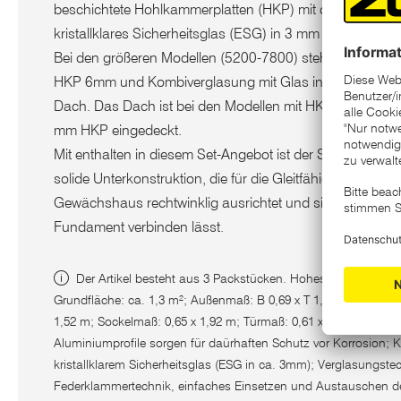
beschichtete Hohlkammerplatten (HKP) mit ca. 4 oder c
kristallklares Sicherheitsglas (ESG) in 3 mm Stärke.
Bei den größeren Modellen (5200-7800) stehen zwei Ver
HKP 6mm und Kombiverglasung mit Glas in den Seiten 
Dach. Das Dach ist bei den Modellen mit HKP- und Kombi
mm HKP eingedeckt.
Mit enthalten in diesem Set-Angebot ist der Stahlfundame
solide Unterkonstruktion, die für die Gleitfähigkeit der Sc
Gewächshaus rechtwinklig ausrichtet und sich schnell u
Fundament verbinden lässt.
Der Artikel besteht aus 3 Packstücken. Hohes Anlehnhaus f
Grundfläche: ca. 1,3 m²; Außenmaß: B 0,69 x T 1,93 H x 1,82 m;
1,52 m; Sockelmaß: 0,65 x 1,92 m; Türmaß: 0,61 x 1,22 m; Farbe:
Aluminiumprofile sorgen für daürhaften Schutz vor Korrosion; 
kristallklarem Sicherheitsglas (ESG in ca. 3mm); Verglasungstec
Federklammertechnik, einfaches Einsetzen und Austauschen d