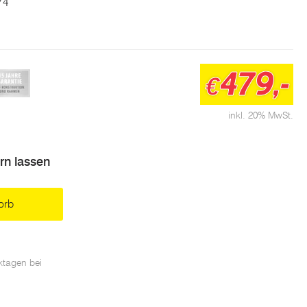
74
479,-
€
inkl. 20% MwSt.
ern lassen
orb
ktagen bei