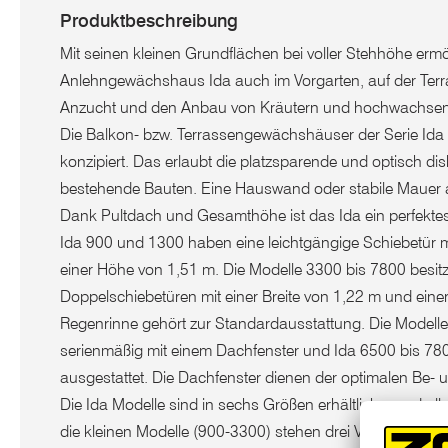
Produktbeschreibung
Mit seinen kleinen Grundflächen bei voller Stehhöhe ermö
Anlehngewächshaus Ida auch im Vorgarten, auf der Terr
Anzucht und den Anbau von Kräutern und hochwachs
Die Balkon- bzw. Terrassengewächshäuser der Serie Ida
konzipiert. Das erlaubt die platzsparende und optisch dis
bestehende Bauten. Eine Hauswand oder stabile Mauer 
Dank Pultdach und Gesamthöhe ist das Ida ein perfekt
Ida 900 und 1300 haben eine leichtgängige Schiebetür mi
einer Höhe von 1,51 m. Die Modelle 3300 bis 7800 besit
Doppelschiebetüren mit einer Breite von 1,22 m und eine
Regenrinne gehört zur Standardausstattung. Die Modelle
serienmäßig mit einem Dachfenster und Ida 6500 bis 780
ausgestattet. Die Dachfenster dienen der optimalen Be- u
Die Ida Modelle sind in sechs Größen erhältlich – und all
die kleinen Modelle (900-3300) stehen drei Verglasungs