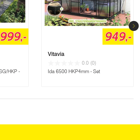
999,-
949,-
Vitavia
0.0
(0)
SG/HKP -
Ida 6500 HKP4mm - Set