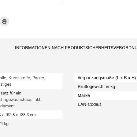
INFORMATIONEN NACH PRODUKTSICHERHEITSVERORDN
alle, Kunststoffe, Papier,
Verpackungsmaße (L x B x H)
stiges
Bruttogewicht in kg
satz für ein
Marke
ehngewächshaus inkl.
EAN-Code/s
ndament
8 x 192,8 x 188,3 cm
74 kg