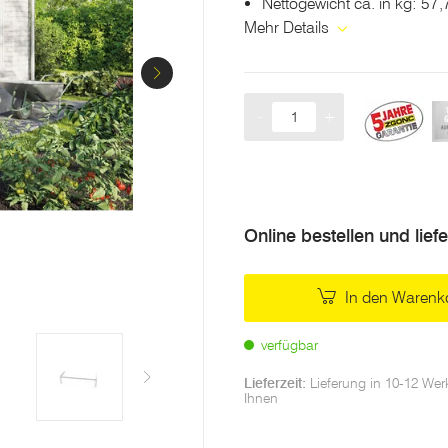
Nettogewicht ca. in kg: 57,
Mehr Details
-
+
Menge
Online bestellen und lief
In den Warenk
verfügbar
Lieferzeit:
Lieferung in 10-12 Wer
Ihnen