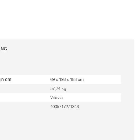
UNG
 in cm
69 x 193 x 188 cm
57,74 kg
Vitavia
4005717271343