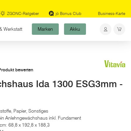
ZGONC-Ratgeber
jö Bonus Club
Business-Karte
& Werkstatt
Marken
Akku
 Produkt bewerten
chshaus Ida 1300 ESG3mm -
toffe, Papier, Sonstiges
 ein Anlehngewächshaus inkl. Fundament
 cm: 68,8 x 192,8 x 188,3