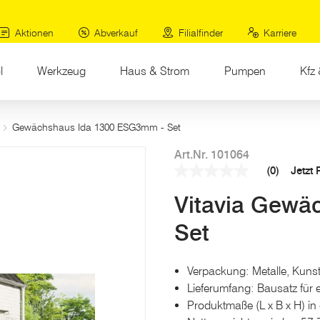
Aktionen
Abverkauf
Filialfinder
Karriere
l
Werkzeug
Haus & Strom
Pumpen
Kfz 
Gewächshaus Ida 1300 ESG3mm - Set
Art.Nr. 101064
(0)
Jetzt
Kein
Beurteilungswert
Vitavia Gewä
Link
auf
derselben
Set
Seite.
Verpackung: Metalle, Kunsts
Lieferumfang: Bausatz für
Produktmaße (L x B x H) in