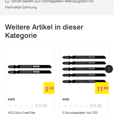
Schaft besteht aus hochlegiertem Werkzeugstahl mit
Hartmetall-Zahnung.
Weitere Artikel in dieser
Kategorie
5
11
49
99
KWB
KWB
0.0
(0)
0.0
(0)
HCS-Stichs?gebl?tter,
5 Stichsägeblätter Holz S20