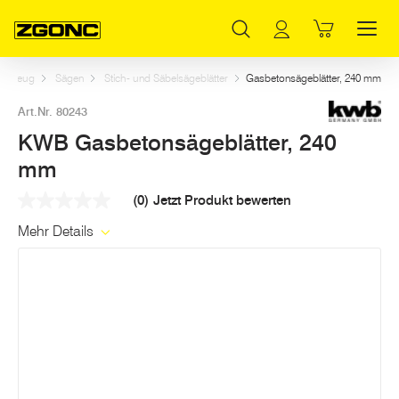
Inhaltsverzeichnis
KWB Gasbetonsägeblätter, 240 mm
Weitere Artikel in dieser Kategorie
Hauptinhalt
Inhaltsverzeichnis
Hauptnavigation
erkzeug
Sägen
Stich- und Säbelsägeblätter
Gasbetonsägeblätter, 240 mm
Art.Nr. 80243
KWB Gasbetonsägeblätter, 240
mm
(0)
Jetzt Produkt bewerten
Kein
Beurteilungswert
Mehr Details
Link
auf
derselben
Seite.