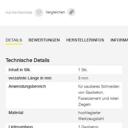
Auf die Merkliste
Vergleichen
DETAILS
BEWERTUNGEN
HERSTELLERINFOS
INFORM
Technische Details
Inhalt in Stk.
1 Stk.
verzahnte Länge in mm
3 mm
Anwendungsbereich
für sauberes Schneiden
von Gasbeton,
Faserzement und roten
Ziegeln
Material
hochlegierter
Werkzeugstahl
Lieferumfang
1 Gasbeton