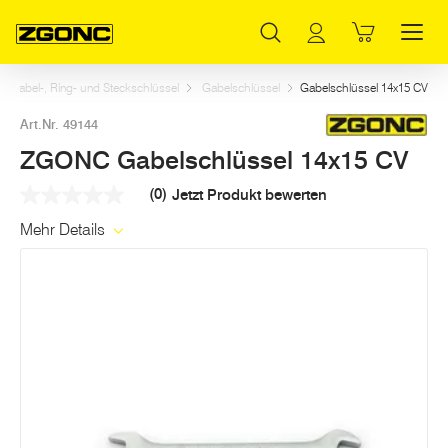
Inhaltsverzeichnis
ZGONC Gabelschlüssel 14x15 CV
Weitere Artikel in dieser Kategorie
Hauptinhalt
Inhaltsverzeichnis
Hauptnavigation
Gabel-, Ring- und Steckschlüssel
Gabelschlüssel
Gabelschlüssel 14x15 CV
Art.Nr. 49144
ZGONC Gabelschlüssel 14x15 CV
(0)
Jetzt Produkt bewerten
Kein
Beurteilungswert
Mehr Details
Link
auf
derselben
Seite.