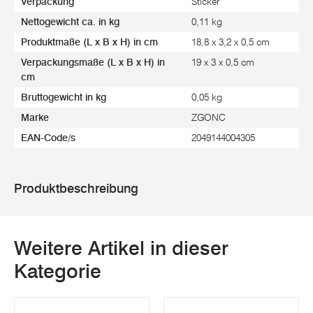
Verpackung
Sticker
Nettogewicht ca. in kg
0,11 kg
Produktmaße (L x B x H) in cm
18,8 x 3,2 x 0,5 cm
Verpackungsmaße (L x B x H) in
19 x 3 x 0,5 cm
cm
Bruttogewicht in kg
0,05 kg
Marke
ZGONC
EAN-Code/s
2049144004305
Produktbeschreibung
Weitere Artikel in dieser
Kategorie