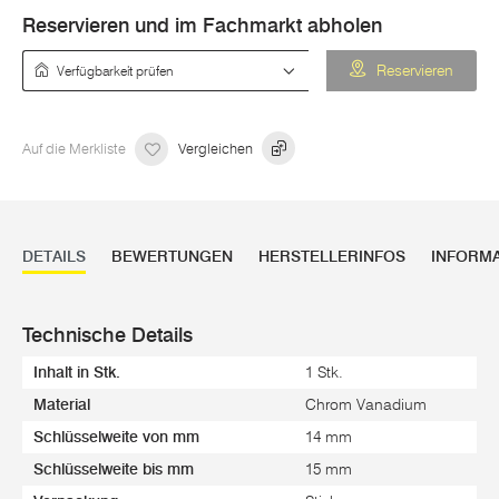
Reservieren und im Fachmarkt abholen
Verfügbarkeit prüfen
Reservieren
Auf die Merkliste
Vergleichen
DETAILS
BEWERTUNGEN
HERSTELLERINFOS
INFORM
Technische Details
Inhalt in Stk.
1 Stk.
Material
Chrom Vanadium
Schlüsselweite von mm
14 mm
Schlüsselweite bis mm
15 mm