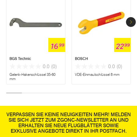
16
22
99
99
BGS Technic
BOSCH
0.0
(0)
0.0
(0)
Gelenk-Hakenschlüssel 35-60
VDE-Einmaulschlüssel 8 mm
mm
VERPASSEN SIE KEINE NEUIGKEITEN MEHR! MELDEN
SIE SICH JETZT ZUM ZGONC-NEWSLETTER AN UND
ERHALTEN SIE NEUE FLUGBLÄTTER SOWIE
EXKLUSIVE ANGEBOTE DIREKT IN IHR POSTFACH.