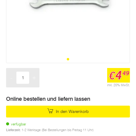
4
€
49
-
+
Menge
inkl. 20% MwSt.
Online bestellen und liefern lassen
In den Warenkorb
verfügbar
Lieferzeit:
1-2 Werktage (Bei Bestellungen bis Freitag 11 Uhr)