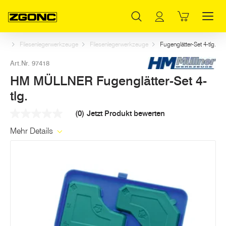
Inhaltsverzeichnis
HM MÜLLNER Fugenglätter-Set 4-tlg.
Weitere Artikel in dieser Kategorie
Hauptinhalt
Inhaltsverzeichnis
Hauptnavigation
Bau
Fliesenlegerwerkzeuge
Fliesenlegerwerkzeuge
Fugenglätter-Set 4-tlg.
Art.Nr. 97418
HM MÜLLNER Fugenglätter-Set 4-
tlg.
(0)
Jetzt Produkt bewerten
Kein
Beurteilungswert
Mehr Details
Link
auf
derselben
Seite.