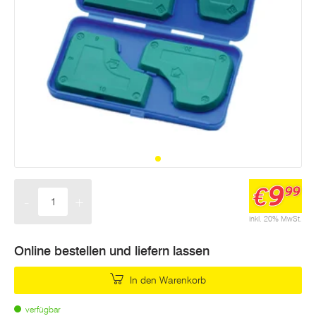
9
€
99
-
+
Menge
inkl. 20% MwSt.
Online bestellen und liefern lassen
In den Warenkorb
verfügbar