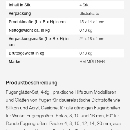
Inhalt in Stk.
4 Stk.
Verpackung
Blisterkarte
Produktmaße (L x B x H) in cm
15 x 14 x 1 cm
Nettogewicht ca. in kg
0,13 kg
Verpackungsmaße (L x B x H) in
24 x 16 x 1 cm
cm
Bruttogewicht in kg
0,13 kg
Marke
HM MÜLLNER
Produktbeschreibung
Fugenglätter-Set, 4-tlg., praktische Hilfe zum Modellieren
und Glätten von Fugen für dauerelastische Dichtstoffe wie
Silikon und Acryl, Geeignet für alle gängigen Fugenbreiten
für Winkel Fugengrößen: Eck 5, 8, 10 und 16 mm, 90° für
Runde Fugengrößen: Radien 4, 8, 10, 12, 14, 20 mm, aus