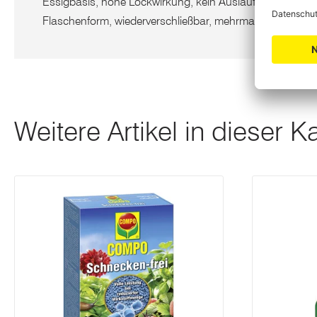
Essigbasis, hohe Lockwirkung, kein Auslaufen durch di
Flaschenform, wiederverschließbar, mehrmals verwendba
Weitere Artikel in dieser K