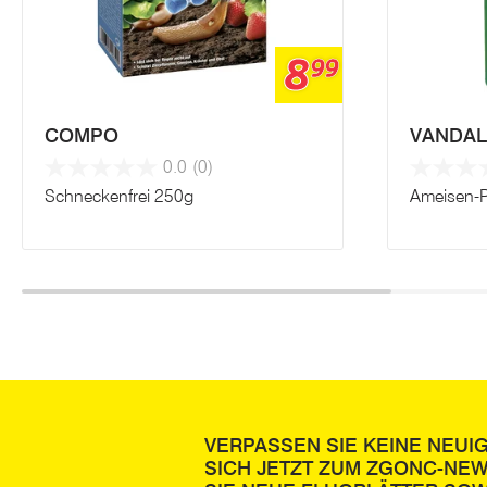
8
99
COMPO
VANDAL
0.0
(0)
Schneckenfrei 250g
Ameisen-P
VERPASSEN SIE KEINE NEUI
SICH JETZT ZUM ZGONC-NE