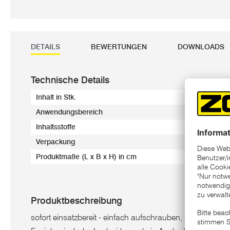
DETAILS
BEWERTUNGEN
DOWNLOADS
Technische Details
Inhalt in Stk.
1 St
Anwendungsbereich
geg
Inhaltsstoffe
Ess
Verpackung
Kar
Produktmaße (L x B x H) in cm
7 x
Produktbeschreibung
sofort einsatzbereit - einfach aufschrauben, aufstellen, fert