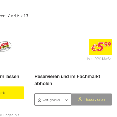
cm: 7 x 4,5 x 13
5
99
€
inkl. 20% MwSt.
ern lassen
Reservieren und im Fachmarkt
abholen
orb
Verfügbarkeit prüfen
Reservieren
ellungen bis