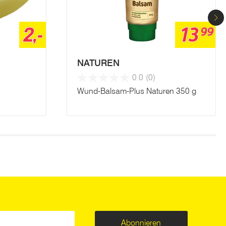
2,-
13
99
NATUREN
0.0
(0)
Wund-Balsam-Plus Naturen 350 g
Abonnieren