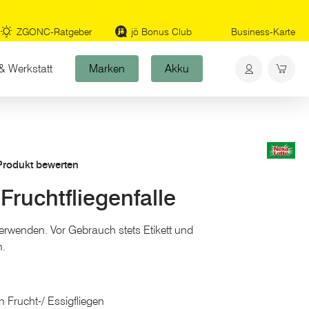
ZGONC-Ratgeber
jö Bonus Club
Business-Karte
& Werkstatt
Marken
Akku
 Produkt bewerten
ruchtfliegenfalle
verwenden. Vor Gebrauch stets Etikett und
n.
Frucht-/ Essigfliegen