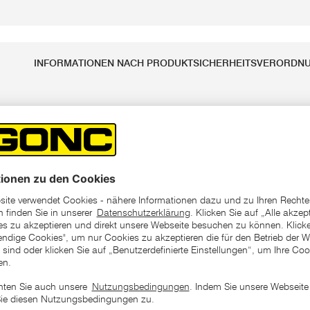
INFORMATIONEN NACH PRODUKTSICHERHEITSVERORDN
k.
Nettogewicht ca. in kg
en Frucht-/ Essigfliegen
Verpackungsmaße (L x B x H)
igsäure
Bruttogewicht in kg
ton
Marke
 4,5 x 13 cm
EAN-Code/s
ig! registrierter Wirkstoff auf