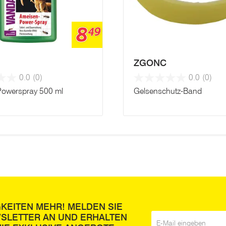
8
49
ZGONC
0.0
(0)
0.0
(0)
owerspray 500 ml
Gelsenschutz-Band
GKEITEN MEHR! MELDEN SIE
WSLETTER AN UND ERHALTEN
E-Mail
*