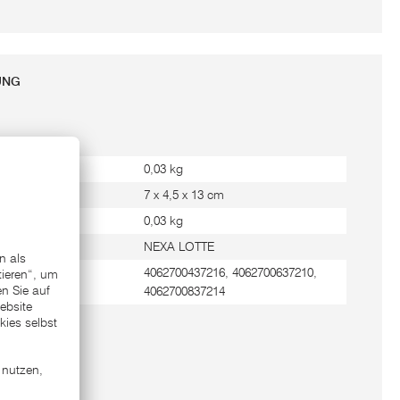
UNG
0,03 kg
 in cm
7 x 4,5 x 13 cm
0,03 kg
NEXA LOTTE
4062700437216, 4062700637210,
4062700837214