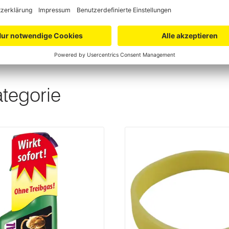
e Innenröhre und bauchige
r, wirkt 4 Wochen lang
ategorie