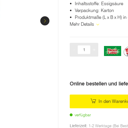
Inhaltsstoffe: Essigsäure
Verpackung: Karton
Produktmaße (L x B x H) in 
Mehr Details
-
+
Menge
Online bestellen und lief
In den Warenk
verfügbar
Lieferzeit:
1-2 Werktage (Bei Best