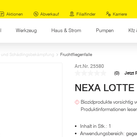
Aktionen
Abverkauf
Filialfinder
Karriere
l
Werkzeug
Haus & Strom
Pumpen
Kfz 
- und Schädlingsbekämpfung
Fruchtfliegenfalle
Art.Nr. 25580
(0)
Jetzt
Kein
Beurteilungswert
NEXA LOTTE F
Link
auf
derselben
Seite.
Biozidprodukte vorsichtig 
Produktinformationen lese
Inhalt in Stk.: 1
Anwendungsbereich: gegen 