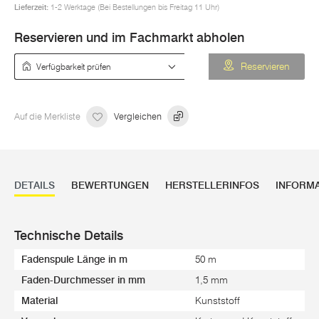
Lieferzeit:
1-2 Werktage (Bei Bestellungen bis Freitag 11 Uhr)
Reservieren und im Fachmarkt abholen
Verfügbarkeit prüfen
Reservieren
Auf die Merkliste
Vergleichen
DETAILS
BEWERTUNGEN
HERSTELLERINFOS
INFORM
Technische Details
Fadenspule Länge in m
50 m
Faden-Durchmesser in mm
1,5 mm
Material
Kunststoff