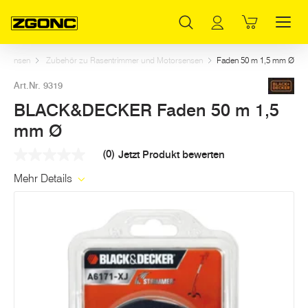
Inhaltsverzeichnis
BLACK&DECKER Faden 50 m 1,5 mm Ø
Weitere Artikel in dieser Kategorie
Hauptinhalt
Inhaltsverzeichnis
Hauptnavigation
d Sensen
Zubehör zu Rasentrimmer und Motorsensen
Faden 50 m 1,5 mm Ø
Art.Nr. 9319
BLACK&DECKER Faden 50 m 1,5
mm Ø
(0)
Jetzt Produkt bewerten
Kein
Beurteilungswert
Mehr Details
Link
auf
derselben
Seite.