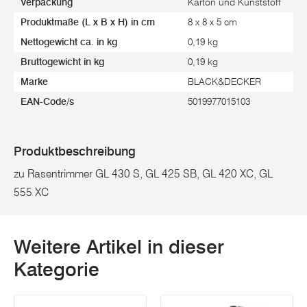
Verpackung
Karton und Kunststoff
Produktmaße (L x B x H) in cm
8 x 8 x 5 cm
Nettogewicht ca. in kg
0,19 kg
Bruttogewicht in kg
0,19 kg
Marke
BLACK&DECKER
EAN-Code/s
5019977015103
Produktbeschreibung
zu Rasentrimmer GL 430 S, GL 425 SB, GL 420 XC, GL
555 XC
Weitere Artikel in dieser
Kategorie