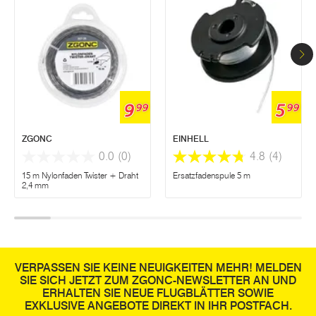
9
5
99
99
ZGONC
EINHELL
0.0
(0)
4.8
(4)
15 m Nylonfaden Twister + Draht
Ersatzfadenspule 5 m
2,4 mm
VERPASSEN SIE KEINE NEUIGKEITEN MEHR! MELDEN
SIE SICH JETZT ZUM ZGONC-NEWSLETTER AN UND
ERHALTEN SIE NEUE FLUGBLÄTTER SOWIE
EXKLUSIVE ANGEBOTE DIREKT IN IHR POSTFACH.