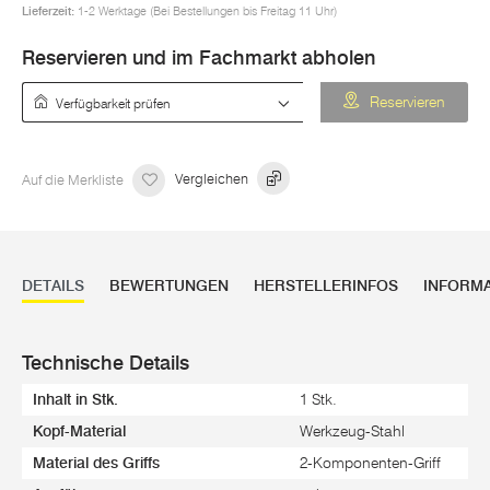
Lieferzeit:
1-2 Werktage (Bei Bestellungen bis Freitag 11 Uhr)
Reservieren und im Fachmarkt abholen
Verfügbarkeit prüfen
Reservieren
Auf die Merkliste
Vergleichen
DETAILS
BEWERTUNGEN
HERSTELLERINFOS
INFORM
Technische Details
Inhalt in Stk.
1 Stk.
Kopf-Material
Werkzeug-Stahl
Material des Griffs
2-Komponenten-Griff