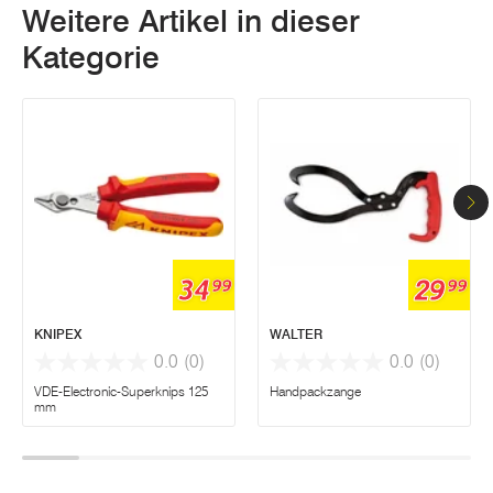
Weitere Artikel in dieser
Kategorie
34
29
99
99
KNIPEX
WALTER
0.0
(0)
0.0
(0)
VDE-Electronic-Superknips 125
Handpackzange
mm