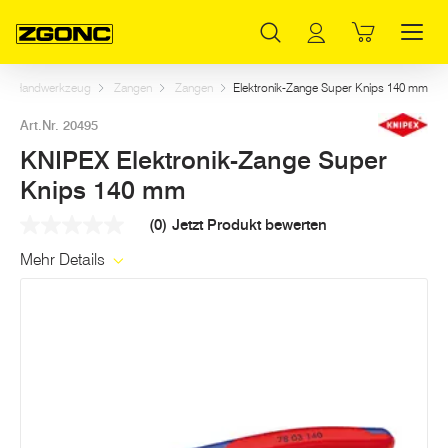
Inhaltsverzeichnis
KNIPEX Elektronik-Zange Super Knips 140 mm
Weitere Artikel in dieser Kategorie
Hauptinhalt
Inhaltsverzeichnis
Hauptnavigation
Handwerkzeug
Zangen
Zangen
Elektronik-Zange Super Knips 140 mm
Art.Nr. 20495
KNIPEX Elektronik-Zange Super
Knips 140 mm
(0)
Jetzt Produkt bewerten
Kein
Beurteilungswert
Mehr Details
Link
auf
derselben
Seite.