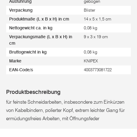
Ausführung
gebogen
Verpackung
Blister
Produktmaße (L x B x H) in cm
14 x 5 x 1,5 cm
Nettogewicht ca. in kg
0,08 kg
Verpackungsmaße (L x B x H) in
9 x 3 x 19 cm
cm
Bruttogewicht in kg
0,08 kg
Marke
KNIPEX
EAN-Code/s
4003773081722
Produktbeschreibung
für feinste Schneidarbeiten, insbesondere zum Einkürzen
von Kabelbindern, polierter Kopf, extrem leichter Gang für
ermüdungsfreies Arbeiten, mit Öffnungsfeder