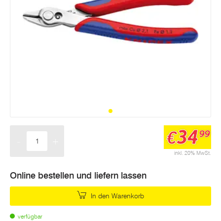
34
€
99
-
+
Menge
inkl. 20% MwSt.
Online bestellen und liefern lassen
In den Warenkorb
verfügbar