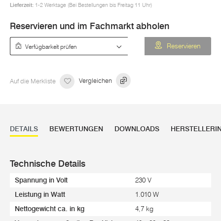
Lieferzeit:
1-2 Werktage (Bei Bestellungen bis Freitag 11 Uhr)
Reservieren und im Fachmarkt abholen
Verfügbarkeit prüfen
Reservieren
Auf die Merkliste
Vergleichen
DETAILS
BEWERTUNGEN
DOWNLOADS
HERSTELLERI
Technische Details
Spannung in Volt
230 V
Leistung in Watt
1.010 W
Nettogewicht ca. in kg
4,7 kg