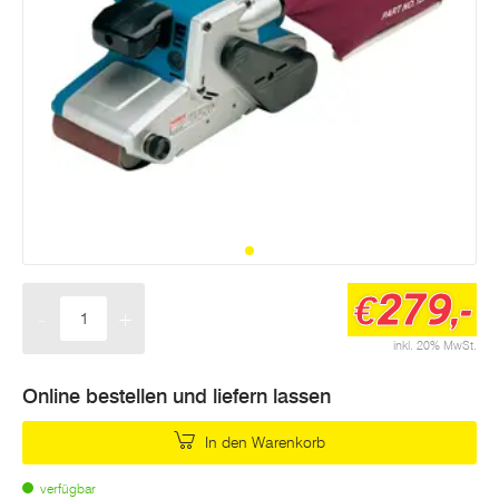
279,-
€
-
+
Menge
inkl. 20% MwSt.
Online bestellen und liefern lassen
In den Warenkorb
verfügbar