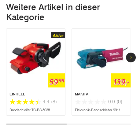
Weitere Artikel in dieser
Kategorie
Aktion
59
139,-
99
EINHELL
MAKITA
4.4
(8)
0.0
(0)
Bandschleifer TC-BS 8038
Elektronik-Bandschleifer 9911