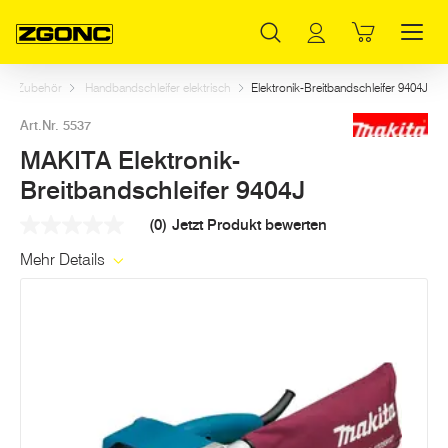
Inhaltsverzeichnis
MAKITA Elektronik-Breitbandschleifer 9404J
Dazu passt
Weitere Artikel in dieser Kategorie
Hauptinhalt
Inhaltsverzeichnis
Hauptnavigation
 und Zubehör
Handbandschleifer elektrisch
Elektronik-Breitbandschleifer 9404J
Art.Nr. 5537
MAKITA Elektronik-
Breitbandschleifer 9404J
(0)
Jetzt Produkt bewerten
Kein
Beurteilungswert
Mehr Details
Link
auf
derselben
Seite.