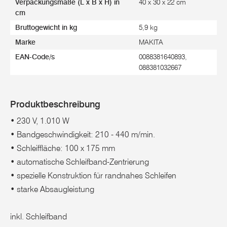
Verpackungsmaße (L x B x H) in
40 x 30 x 22 cm
cm
Bruttogewicht in kg
5,9 kg
Marke
MAKITA
EAN-Code/s
0088381640893,
088381032667
Produktbeschreibung
• 230 V, 1.010 W
• Bandgeschwindigkeit: 210 - 440 m/min.
• Schleiffläche: 100 x 175 mm
• automatische Schleifband-Zentrierung
• spezielle Konstruktion für randnahes Schleifen
• starke Absaugleistung
inkl. Schleifband