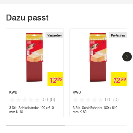
Dazu passt
Varianten
Varianten
12
12
99
99
KWB
KWB
0.0
(0)
0.0
(0)
3 Stk. Schleifbänder 100 x 610
3 Stk. Schleifbänder 100 x 610
mm K 40
mm K 60