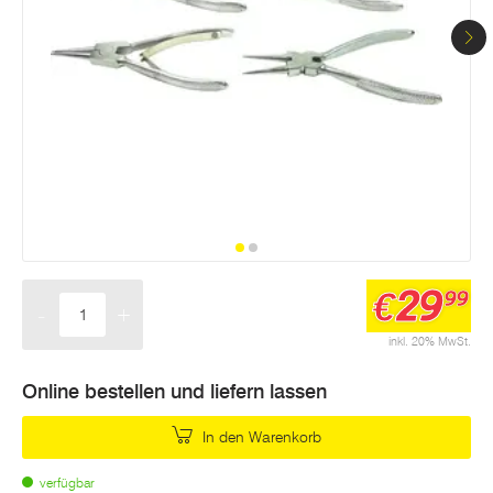
29
€
99
-
+
Menge
inkl. 20% MwSt.
Online bestellen und liefern lassen
In den Warenkorb
verfügbar