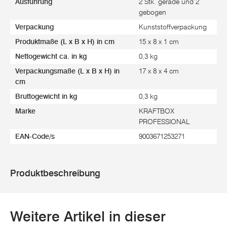
Ausführung
2 Stk. gerade und 2
gebogen
Verpackung
Kunststoffverpackung
Produktmaße (L x B x H) in cm
15 x 8 x 1 cm
Nettogewicht ca. in kg
0,3 kg
Verpackungsmaße (L x B x H) in
17 x 8 x 4 cm
cm
Bruttogewicht in kg
0,3 kg
Marke
KRAFTBOX
PROFESSIONAL
EAN-Code/s
9003671253271
Produktbeschreibung
Weitere Artikel in dieser