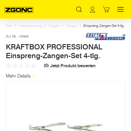
Inhaltsverzeichnis
KRAFTBOX PROFESSIONAL Einspreng-Zangen-Set 4-tlg.
Weitere Artikel in dieser Kategorie
Hauptinhalt
Inhaltsverzeichnis
Hauptnavigation
Start
Handwerkzeug
Zangen
Zangen
Einspreng-Zangen-Set 4-tlg.
Art.Nr. 19988
KRAFTBOX PROFESSIONAL
Einspreng-Zangen-Set 4-tlg.
(0)
Jetzt Produkt bewerten
Kein
Beurteilungswert
Mehr Details
Link
auf
derselben
Seite.