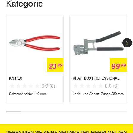
Kategorie
23
99
99
99
KNIPEX
KRAFTBOX PROFESSIONAL
0.0
(0)
0.0
(0)
Seitenschneider 140 mm
Loch- und Absetz-Zange 280 mm
VERPASSEN SIE KEINE NEUIGKEITEN MEHR! MELDEN