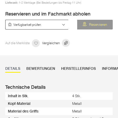
Lieferzeit:
1-2 Werktage (Bei Bestellungen bis Freitag 11 Uhr)
Reservieren und im Fachmarkt abholen
Verfügbarkeit prüfen
Reservieren
Auf die Merkliste
Vergleichen
DETAILS
BEWERTUNGEN
HERSTELLERINFOS
INFORM
Technische Details
Inhalt in Stk.
4 Stk.
Kopf-Material
Metall
Material des Griffs
Metall