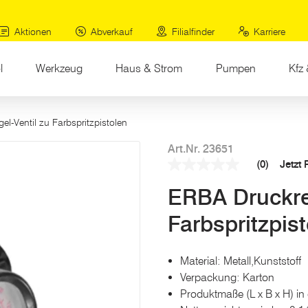
Aktionen
Abverkauf
Filialfinder
Karriere
l
Werkzeug
Haus & Strom
Pumpen
Kfz 
el-Ventil zu Farbspritzpistolen
Art.Nr. 23651
(0)
Jetzt
Kein
Beurteilungswert
ERBA Druckreg
Link
auf
derselben
Farbspritzpis
Seite.
Material: Metall,Kunststoff
Verpackung: Karton
Produktmaße (L x B x H) in 