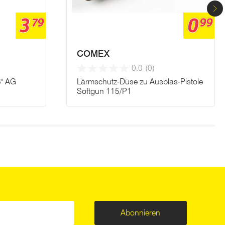
3
0
79
99
COMEX
0.0
(0)
8" AG
Lärmschutz-Düse zu Ausblas-Pistole
Softgun 115/P1
Abonnieren