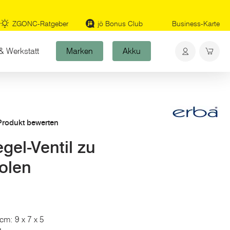
ZGONC-Ratgeber
jö Bonus Club
Business-Karte
& Werkstatt
Marken
Akku
 Produkt bewerten
el-Ventil zu
tolen
cm: 9 x 7 x 5