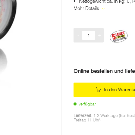
Nettogewicht ca. in kg: 0,1
Mehr Details
-
+
Menge
Online bestellen und lief
In den Warenk
verfügbar
Lieferzeit:
1-2 Werktage (Bei Best
Freitag 11 Uhr)