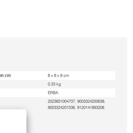
 in cm
8 x 8 x 8 cm
0,33 kg
ERBA
2023651004737, 9003324200638,
9003324201536, 9120141893208