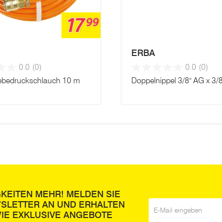
17
99
ERBA
0.0
(0)
0.0
(0)
bedruckschlauch 10 m
Doppelnippel 3/8" AG x 3/
GKEITEN MEHR! MELDEN SIE
WSLETTER AN UND ERHALTEN
E-Mail
*
IE EXKLUSIVE ANGEBOTE