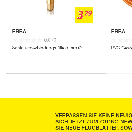
3
79
ERBA
ERBA
0.0
(0)
Schlauchverbindungstülle 9 mm Ø
PVC-Gewe
VERPASSEN SIE KEINE NEUI
SICH JETZT ZUM ZGONC-NE
SIE NEUE FLUGBLÄTTER SOW