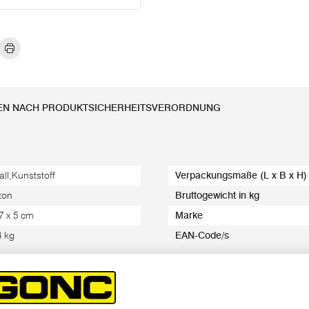
EN NACH PRODUKTSICHERHEITSVERORDNUNG
all,Kunststoff
Verpackungsmaße (L x B x H)
ton
Bruttogewicht in kg
 7 x 5 cm
Marke
4 kg
EAN-Code/s