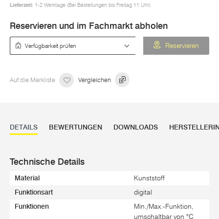
Lieferzeit:
1-2 Werktage (Bei Bestellungen bis Freitag 11 Uhr)
Reservieren und im Fachmarkt abholen
Verfügbarkeit prüfen
Reservieren
Auf die Merkliste
Vergleichen
DETAILS
BEWERTUNGEN
DOWNLOADS
HERSTELLERI
Technische Details
Material
Kunststoff
Funktionsart
digital
Funktionen
Min./Max.-Funktion,
umschaltbar von °C