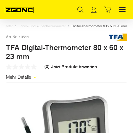
Inhaltsverzeichnis
TFA Digital-Thermometer 80 x 60 x 23 mm
Dazu passt
Weitere Artikel in dieser Kategorie
Hauptinhalt
Inhaltsverzeichnis
Hauptnavigation
mometer
Innen- und Außenthermometer
Digital-Thermometer 80 x 60 x 23 mm
Art.Nr. 10511
TFA Digital-Thermometer 80 x 60 x
23 mm
(0)
Jetzt Produkt bewerten
Kein
Beurteilungswert
Mehr Details
Link
auf
derselben
Seite.