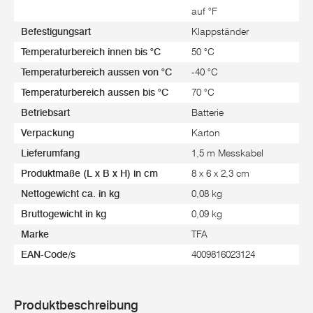
auf °F
Befestigungsart
Klappständer
Temperaturbereich innen bis °C
50 °C
Temperaturbereich aussen von °C
-40 °C
Temperaturbereich aussen bis °C
70 °C
Betriebsart
Batterie
Verpackung
Karton
Lieferumfang
1,5 m Messkabel
Produktmaße (L x B x H) in cm
8 x 6 x 2,3 cm
Nettogewicht ca. in kg
0,08 kg
Bruttogewicht in kg
0,09 kg
Marke
TFA
EAN-Code/s
4009816023124
Produktbeschreibung