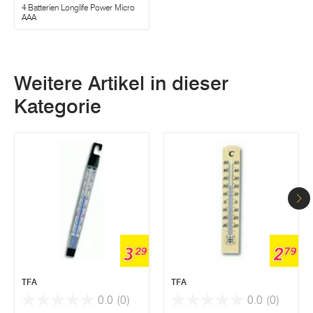
4 Batterien Longlife Power Micro
AAA
Weitere Artikel in dieser
Kategorie
3
2
29
79
TFA
TFA
0.0
(0)
0.0
(0)