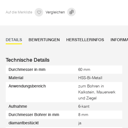
Auf die Merkliste
Vergleichen
DETAILS
BEWERTUNGEN
HERSTELLERINFOS
INFORM
Technische Details
Durchmesser in mm
60 mm
Material
HSS-Bi-Metall
Anwendungsbereich
zum Bohren in
Kalkstein, Mauerwerk
und Ziegel
Aufnahme
6-kant
Durchmesser Bohrer in mm
8 mm
diamantbestückt
ja