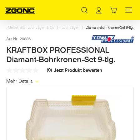
Inhaltsverzeichnis
KRAFTBOX PROFESSIONAL Diamant-Bohrkronen-Set 9-tlg.
Weitere Artikel in dieser Kategorie
Hauptinhalt
Inhaltsverzeichnis
Hauptnavigation
rer, Meißel, Bits, Lochsägen & Co
Lochsägen
Diamant-Bohrkronen-Set 9-tlg.
Art.Nr. 20886
KRAFTBOX PROFESSIONAL
Diamant-Bohrkronen-Set 9-tlg.
(0)
Jetzt Produkt bewerten
Kein
Beurteilungswert
Mehr Details
Link
auf
derselben
Seite.