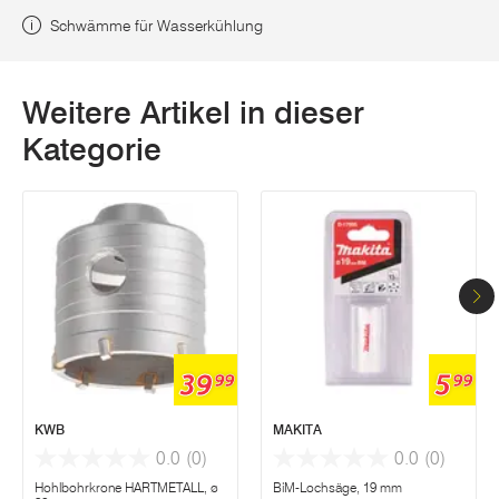
Schwämme für Wasserkühlung
Weitere Artikel in dieser
Kategorie
39
5
99
99
KWB
MAKITA
0.0
(0)
0.0
(0)
Hohlbohrkrone HARTMETALL, ø
BiM-Lochsäge, 19 mm