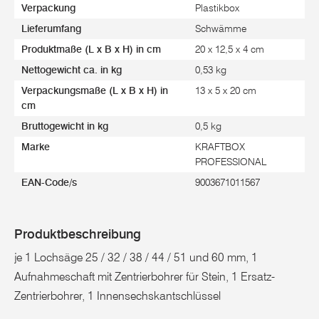
Verpackung
Plastikbox
Lieferumfang
Schwämme
Produktmaße (L x B x H) in cm
20 x 12,5 x 4 cm
Nettogewicht ca. in kg
0,53 kg
Verpackungsmaße (L x B x H) in
13 x 5 x 20 cm
cm
Bruttogewicht in kg
0,5 kg
Marke
KRAFTBOX
PROFESSIONAL
EAN-Code/s
9003671011567
Produktbeschreibung
je 1 Lochsäge 25 / 32 / 38 / 44 / 51 und 60 mm, 1
Aufnahmeschaft mit Zentrierbohrer für Stein, 1 Ersatz-
Zentrierbohrer, 1 Innensechskantschlüssel