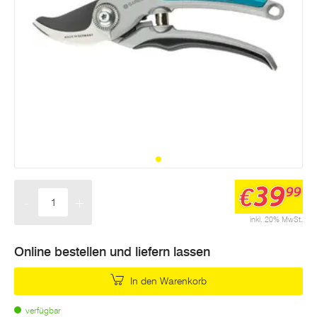
39
€
99
-
+
Menge
inkl. 20% MwSt.
Online bestellen und liefern lassen
In den Warenkorb
verfügbar