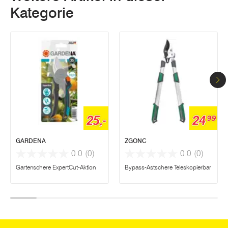
Kategorie
25,-
24
99
GARDENA
ZGONC
0.0
(0)
0.0
(0)
Gartenschere ExpertCut-Aktion
Bypass-Astschere Teleskopierbar