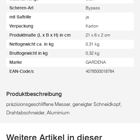
Scheren-Art
Bypass
mit Saftrille
ja
Verpackung
Karton
Produktmaße (L x B x H) in cm
21 x 6 x 2 cm
Nettogewicht ca. in kg
0,31 kg
Bruttogewicht in kg
0,32 kg
Marke
GARDENA
EAN-Code/s
4078500018784
Produktbeschreibung
präzisionsgeschliffene Messer, geneigter Schneidkopf,
Drahtabschneider, Aluminium
Weitere Artikel in dieser