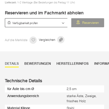
Lieferzeit:
1-2 Werktage (Bei Bestellungen bis Freitag 11 Uhr)
Reservieren und im Fachmarkt abholen
Verfügbarkeit prüfen
Reservieren
Auf die Merkliste
Vergleichen
DETAILS
BEWERTUNGEN
HERSTELLERINFOS
INFORM
Technische Details
für Äste bis cm Ø
2,5 cm
Anwendungsbereich
starke Äste, Zweige,
frisches Holz
Material Klinge
Stahl