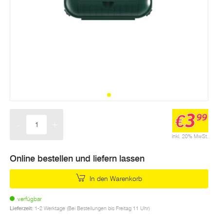
3
€
99
-
+
Menge
inkl. 20% MwSt.
Online bestellen und liefern lassen
In den Warenkorb
verfügbar
Lieferzeit:
1-2 Werktage (Bei Bestellungen bis Freitag 11 Uhr)