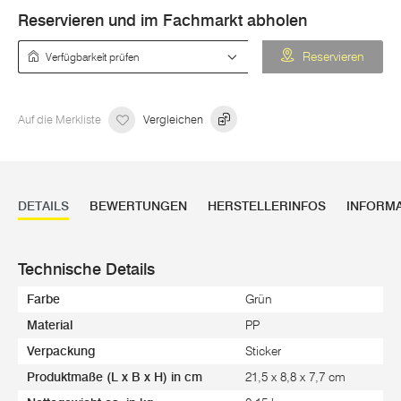
Reservieren und im Fachmarkt abholen
Verfügbarkeit prüfen
Reservieren
Auf die Merkliste
Vergleichen
DETAILS
BEWERTUNGEN
HERSTELLERINFOS
INFORM
Technische Details
Farbe
Grün
Material
PP
Verpackung
Sticker
Produktmaße (L x B x H) in cm
21,5 x 8,8 x 7,7 cm