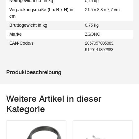
Nettogewicht ca. in kg
0,15 kg
Verpackungsmaße (L x B x H) in
21,5 x 8,8 x 7,7 cm
cm
Bruttogewicht in kg
0,75 kg
Marke
ZGONC
EAN-Code/s
2057057005883,
9120141892683
Produktbeschreibung
Weitere Artikel in dieser
Kategorie