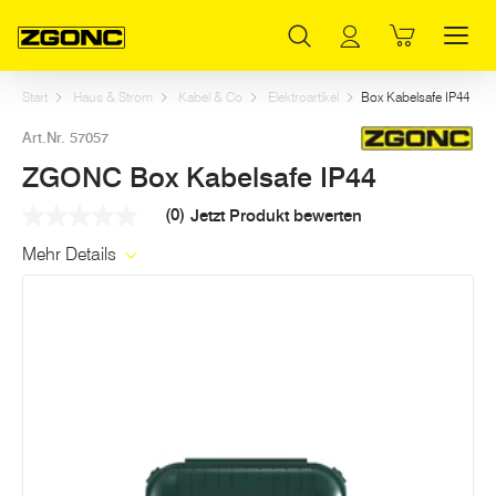
Inhaltsverzeichnis
ZGONC Box Kabelsafe IP44
Weitere Artikel in dieser Kategorie
Hauptinhalt
Inhaltsverzeichnis
Hauptnavigation
Start
Haus & Strom
Kabel & Co
Elektroartikel
Box Kabelsafe IP44
Art.Nr. 57057
ZGONC Box Kabelsafe IP44
(0)
Jetzt Produkt bewerten
Kein
Beurteilungswert
Mehr Details
Link
auf
derselben
Seite.