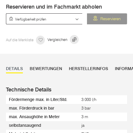
Reservieren und im Fachmarkt abholen
Verfügbarkeit prüfen
Reservieren
Auf die Merkliste
Vergleichen
DETAILS
BEWERTUNGEN
HERSTELLERINFOS
INFORM
Technische Details
Fördermenge max. in Liter/Std.
3.000 l/h
max. Förderdruck in bar
3 bar
max. Ansaughöhe in Meter
3 m
selbstansaugend
ja