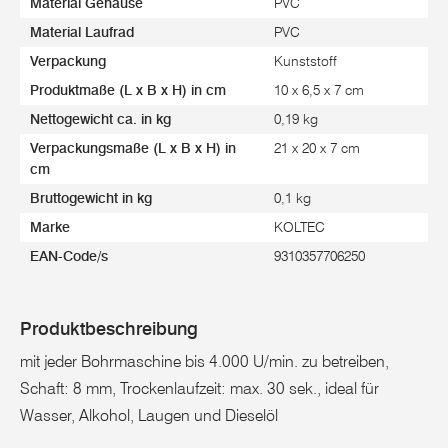
Material Gehäuse
PVC
Material Laufrad
PVC
Verpackung
Kunststoff
Produktmaße (L x B x H) in cm
10 x 6,5 x 7 cm
Nettogewicht ca. in kg
0,19 kg
Verpackungsmaße (L x B x H) in
21 x 20 x 7 cm
cm
Bruttogewicht in kg
0,1 kg
Marke
KOLTEC
EAN-Code/s
9310357706250
Produktbeschreibung
mit jeder Bohrmaschine bis 4.000 U/min. zu betreiben,
Schaft: 8 mm, Trockenlaufzeit: max. 30 sek., ideal für
Wasser, Alkohol, Laugen und Dieselöl