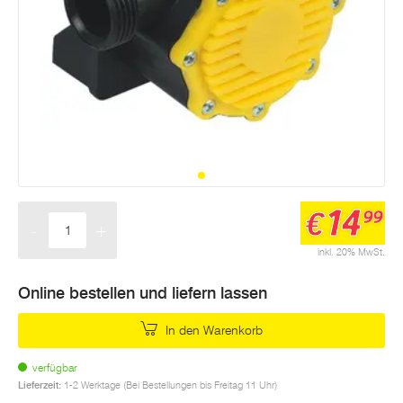
14
€
99
-
+
Menge
inkl. 20% MwSt.
Online bestellen und liefern lassen
In den Warenkorb
verfügbar
Lieferzeit:
1-2 Werktage (Bei Bestellungen bis Freitag 11 Uhr)