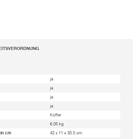
HEITSVERORDNUNG
ja
ja
ja
ja
Koffer
6,05 kg
 in cm
42 x 11 x 35,5 cm