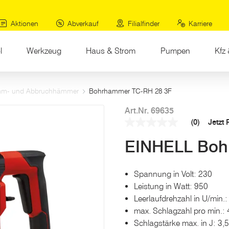
Aktionen
Abverkauf
Filialfinder
Karriere
l
Werkzeug
Haus & Strom
Pumpen
Kfz 
emm- und Abbruchhämmer
Bohrhammer TC-RH 28 3F
Art.Nr. 69635
(0)
Jetzt
Kein
Beurteilungswert
EINHELL Boh
Link
auf
derselben
Seite.
Spannung in Volt: 230
Leistung in Watt: 950
Leerlaufdrehzahl in U/min.
max. Schlagzahl pro min.:
Schlagstärke max. in J: 3,5