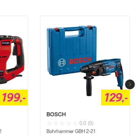
199,-
129,-
BOSCH
0.0
(0)
2
Bohrhammer GBH 2-21