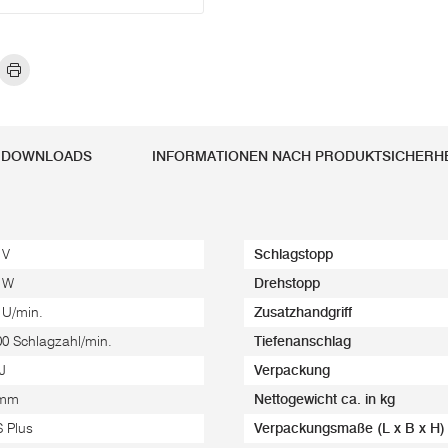
DOWNLOADS
INFORMATIONEN NACH PRODUKTSICHER
 V
Schlagstopp
 W
Drehstopp
 U/min.
Zusatzhandgriff
00 Schlagzahl/min.
Tiefenanschlag
 J
Verpackung
 mm
Nettogewicht ca. in kg
 Plus
Verpackungsmaße (L x B x H)