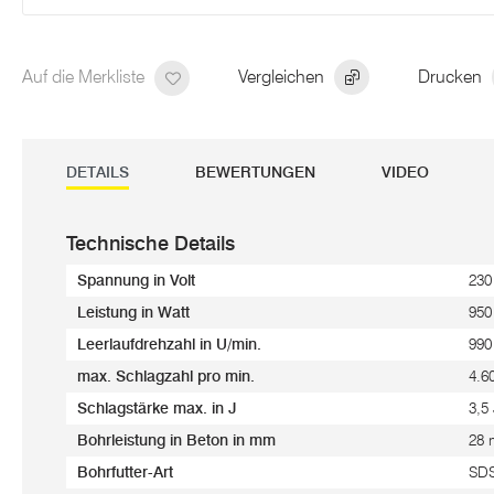
Auf die Merkliste
Vergleichen
Drucken
DETAILS
BEWERTUNGEN
VIDEO
Technische Details
Spannung in Volt
230
Leistung in Watt
950
Leerlaufdrehzahl in U/min.
990
max. Schlagzahl pro min.
4.6
Schlagstärke max. in J
3,5
Bohrleistung in Beton in mm
28
Bohrfutter-Art
SDS