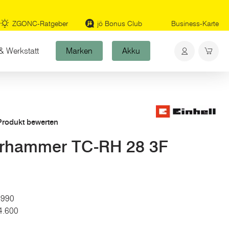
ZGONC-Ratgeber
jö Bonus Club
Business-Karte
& Werkstatt
Marken
Akku
 Produkt bewerten
rhammer TC-RH 28 3F
: 990
 4.600