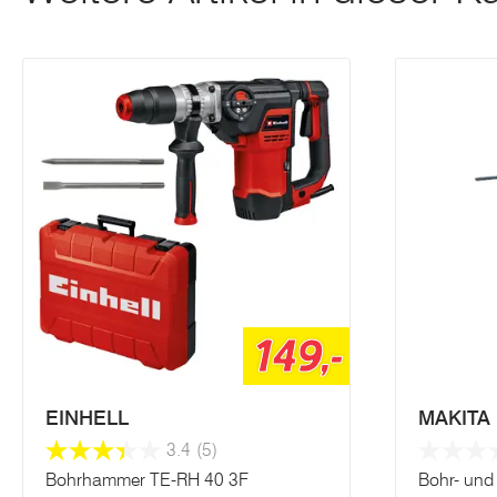
149,-
EINHELL
MAKITA
3.4
(5)
Bohrhammer TE-RH 40 3F
Bohr- un