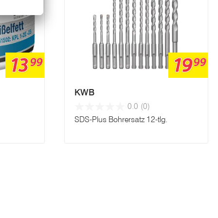
13
19
99
99
KWB
0.0
(0)
SDS-Plus Bohrersatz 12-tlg.