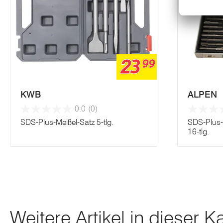
23
99
KWB
ALPEN
0.0
(0)
SDS-Plus-Meißel-Satz 5-tlg.
SDS-Plus-B
16-tlg.
Weitere Artikel in dieser K