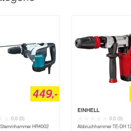
449,-
EINHELL
0.0
(0)
0.0
(0)
d Stemmhammer HR4002
Abbruchhammer TE-DH 1