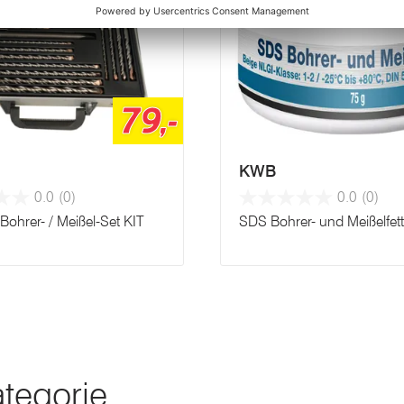
79,-
KWB
0.0
(0)
0.0
(0)
ohrer- / Meißel-Set KIT
SDS Bohrer- und Meißelfett
ategorie