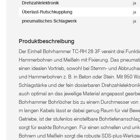
Drehzahlelektronik
ja
Überlast-Rutschkupplung
ja
pneumatisches Schlagwerk
ja
Produktbeschreibung
Der Einhell Bohrhammer TC-RH 28 3F vereint drei Funkti
Hammerbohren und Meißeln mit Fixierung. Das pneumati
einen idealen Vortrieb, sowohl bei Stemm- und Abbrucha
und Hammerbohren z. B. in Beton oder Stein. Mit 950 Wat
Schlagstärke und der fein dosierbaren Drehzahlelektronik 
auch optimal an das jeweilige Material angepasst gearbei
Bohrhammer Bohrlöcher bis zu einem Durchmesser von 
m langen Kabels lässt er dabei genug Raum für viel Bew
Getriebe, ist der stufenlos einstellbare Bohrtiefenanschl
sorgt für exakte Bohrungen. Für einen schnellen und un
Bohrern und Meißeln sorgt die robuste SDS-plus-Werkz