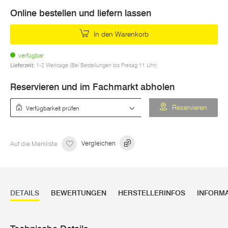
Online bestellen und liefern lassen
In den Warenkorb
verfügbar
Lieferzeit:
1-2 Werktage (Bei Bestellungen bis Freitag 11 Uhr)
Reservieren und im Fachmarkt abholen
Verfügbarkeit prüfen
Reservieren
Auf die Merkliste
Vergleichen
DETAILS
BEWERTUNGEN
HERSTELLERINFOS
INFORM