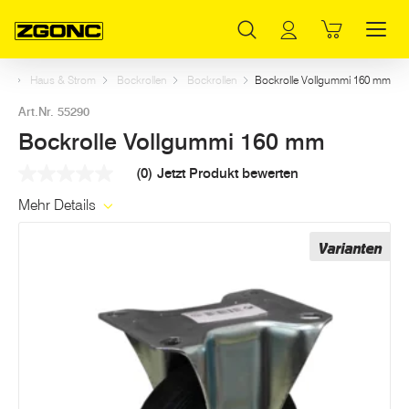
Inhaltsverzeichnis
Bockrolle Vollgummi 160 mm
Weitere Artikel in dieser Kategorie
Hauptinhalt
Inhaltsverzeichnis
Hauptnavigation
art
Haus & Strom
Bockrollen
Bockrollen
Bockrolle Vollgummi 160 mm
Art.Nr. 55290
Bockrolle Vollgummi 160 mm
(0)
Jetzt Produkt bewerten
Kein
Beurteilungswert
Mehr Details
Link
auf
derselben
Varianten
Seite.