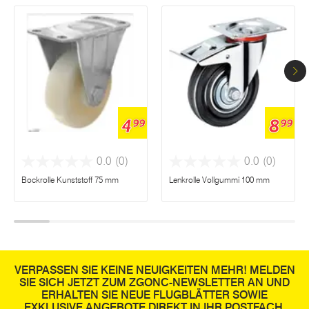
4
8
99
99
0.0
(0)
0.0
(0)
Bockrolle Kunststoff 75 mm
Lenkrolle Vollgummi 100 mm
VERPASSEN SIE KEINE NEUIGKEITEN MEHR! MELDEN
SIE SICH JETZT ZUM ZGONC-NEWSLETTER AN UND
ERHALTEN SIE NEUE FLUGBLÄTTER SOWIE
EXKLUSIVE ANGEBOTE DIREKT IN IHR POSTFACH.