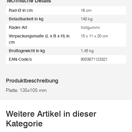
Technische Details
Rad-Ø in cm
16 cm
Belastbarkeit in kg
140 kg
Räder-Art
Vollgummi
Verpackungsmaße (L x B x H) in
15 x 11 x 20 cm
cm
Bruttogewicht in kg
1,45 kg
EAN-Code/s
9003671123321
Produktbeschreibung
Platte: 135x105 mm
Weitere Artikel in dieser
Kategorie