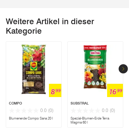
Weitere Artikel in dieser
Kategorie
8
16
99
99
COMPO
SUBSTRAL
0.0
(0)
0.0
(0)
Blumenerde Compo Sana 20 l
Spezial-Blumen-Erde Terra
Magma 60 l