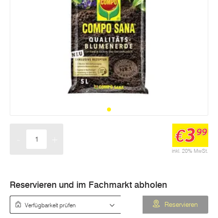
3
€
99
-
+
Menge
inkl. 20% MwSt.
Reservieren und im Fachmarkt abholen
Verfügbarkeit prüfen
Reservieren