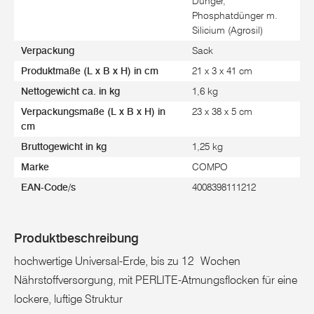
Dünger,
Phosphatdünger m.
Silicium (Agrosil)
Verpackung
Sack
Produktmaße (L x B x H) in cm
21 x 3 x 41 cm
Nettogewicht ca. in kg
1,6 kg
Verpackungsmaße (L x B x H) in
23 x 38 x 5 cm
cm
Bruttogewicht in kg
1,25 kg
Marke
COMPO
EAN-Code/s
4008398111212
Produktbeschreibung
hochwertige Universal-Erde, bis zu 12 Wochen
Nährstoffversorgung, mit PERLITE-Atmungsflocken für eine
lockere, luftige Struktur