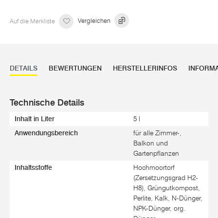
Auf die Merkliste
Vergleichen
DETAILS
BEWERTUNGEN
HERSTELLERINFOS
INFORM
Technische Details
Inhalt in Liter
5 l
Anwendungsbereich
für alle Zimmer-,
Balkon und
Gartenpflanzen
Inhaltsstoffe
Hochmoortorf
(Zersetzungsgrad H2-
H8), Grüngutkompost,
Perlite, Kalk, N-Dünger,
NPK-Dünger, org.