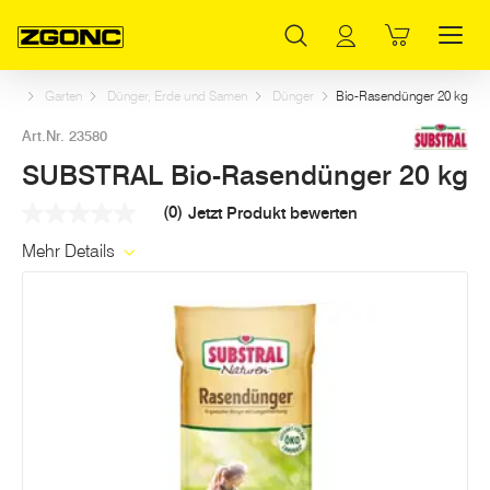
Inhaltsverzeichnis
SUBSTRAL Bio-Rasendünger 20 kg
Weitere Artikel in dieser Kategorie
Hauptinhalt
Inhaltsverzeichnis
Hauptnavigation
tart
Garten
Dünger, Erde und Samen
Dünger
Bio-Rasendünger 20 kg
Art.Nr. 23580
SUBSTRAL Bio-Rasendünger 20 kg
(0)
Jetzt Produkt bewerten
Kein
Beurteilungswert
Mehr Details
Link
auf
derselben
Seite.