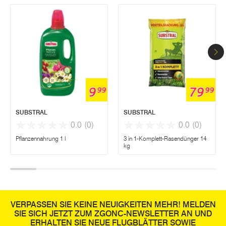
9
79
99
99
SUBSTRAL
SUBSTRAL
0.0
(0)
0.0
(0)
Pflanzennahrung 1 l
3 in 1-Komplett-Rasendünger 14
kg
VERPASSEN SIE KEINE NEUIGKEITEN MEHR! MELDEN
SIE SICH JETZT ZUM ZGONC-NEWSLETTER AN UND
ERHALTEN SIE NEUE FLUGBLÄTTER SOWIE