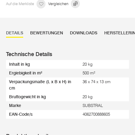
Auf die Merkliste
Vergleichen
DETAILS
BEWERTUNGEN
DOWNLOADS
HERSTELLERI
Technische Details
Inhalt in kg
20 kg
Ergiebigkeit in m²
500 m²
Verpackungsmaße (L x B x H) in
36 x 74 x 13 cm
cm
Bruttogewicht in kg
20 kg
Marke
SUBSTRAL
EAN-Code/s
4062700888605