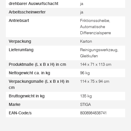
drehbarer Auswurfschacht
ja
Arbeitsscheinwerfer
ja
Antriebsart
Friktionsscheibe,
Automatische
Differenzialsperre
Verpackung
Karton
Lieferumfang
Reinigungswerkzeug,
Gleitkufen
Produktmaße (L x B x H) in cm
144 x 71 x 113 cm
Nettogewicht ca. in kg
96 kg
Verpackungsmaße (L x B x H) in
114 x 75 x 94 cm
cm
Bruttogewicht in kg
135 kg
Marke
STIGA
EAN-Code/s
8008984838741