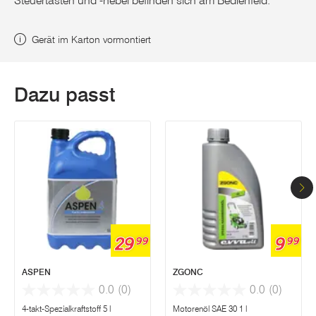
Steuertasten und -hebel befinden sich am Bedienfeld.
Gerät im Karton vormontiert
Dazu passt
29
9
99
99
ASPEN
ZGONC
0.0
(0)
0.0
(0)
4-takt-Spezialkraftstoff 5 l
Motorenöl SAE 30 1 l