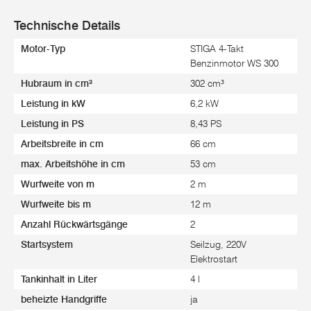
Technische Details
Motor-Typ
STIGA 4-Takt
Benzinmotor WS 300
Hubraum in cm³
302 cm³
Leistung in kW
6,2 kW
Leistung in PS
8,43 PS
Arbeitsbreite in cm
66 cm
max. Arbeitshöhe in cm
53 cm
Wurfweite von m
2 m
Wurfweite bis m
12 m
Anzahl Rückwärtsgänge
2
Startsystem
Seilzug, 220V
Elektrostart
Tankinhalt in Liter
4 l
beheizte Handgriffe
ja