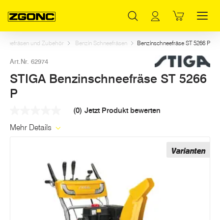
Inhaltsverzeichnis
STIGA Benzinschneefräse ST 5266 P
Dazu passt
Weitere Artikel in dieser Kategorie
Hauptinhalt
Inhaltsverzeichnis
Hauptnavigation
chneefräsen und Zubehör
Benzin Schneefräsen
Benzinschneefräse ST 5266 P
Art.Nr. 62974
STIGA Benzinschneefräse ST 5266
P
(0)
Jetzt Produkt bewerten
Kein
Beurteilungswert
Mehr Details
Link
auf
derselben
Varianten
Seite.