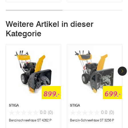
Weitere Artikel in dieser
Kategorie
899,-
699,-
STIGA
STIGA
0.0
(0)
0.0
(0)
Benzinschneefräse ST 4262 P
Benzin-Schneefräse ST 3256 P