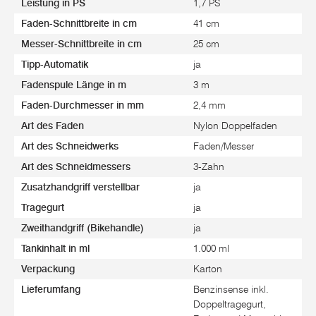
Leistung in PS
1,7 PS
Faden-Schnittbreite in cm
41 cm
Messer-Schnittbreite in cm
25 cm
Tipp-Automatik
ja
Fadenspule Länge in m
3 m
Faden-Durchmesser in mm
2,4 mm
Art des Faden
Nylon Doppelfaden
Art des Schneidwerks
Faden/Messer
Art des Schneidmessers
3-Zahn
Zusatzhandgriff verstellbar
ja
Tragegurt
ja
Zweithandgriff (Bikehandle)
ja
Tankinhalt in ml
1.000 ml
Verpackung
Karton
Lieferumfang
Benzinsense inkl.
Doppeltragegurt,