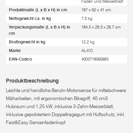
Faden und Messerblatt
Produktmaße (L x B x H) in cm
187 x 62 x 41 cm
Nettogewicht ca. in kg
7,5 kg
Verpackungsmaße (L x B x H) in
184,5 x 29,3 x 28,7 cm
cm
Bruttogewicht in kg
12,2 kg
Marke
AL-KO
EAN-Code/s
4003718060683
Produktbeschreibung
Leichte und handliche Benzin-Motorsense für mittelschwere
Mäharbeiten, mit ergonomischen Bikegriff, 40 cm3
Hubraum und 1,25 kW, inklusive 3-Zahn-Messerblatt,
inklusive gepolstertem Doppeltragegurt mit Hüftschutz, inkl.
Fast&Easy Sensenfadenkopf