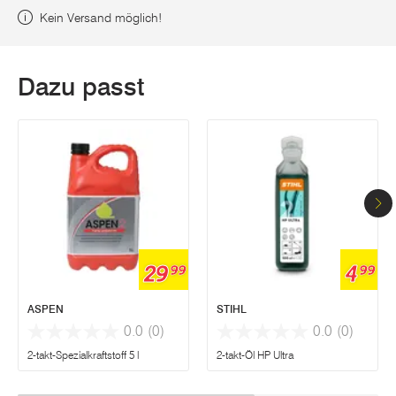
Kein Versand möglich!
Dazu passt
29
4
99
99
ASPEN
STIHL
0.0
(0)
0.0
(0)
2-takt-Spezialkraftstoff 5 l
2-takt-Öl HP Ultra