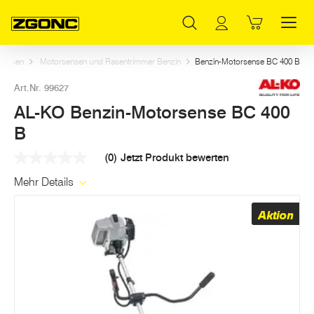
Inhaltsverzeichnis
AL-KO Benzin-Motorsense BC 400 B
Dazu passt
Weitere Artikel in dieser Kategorie
Hauptinhalt
Inhaltsverzeichnis
Hauptnavigation
Sensen
Motorsensen und Rasentrimmer Benzin
Benzin-Motorsense BC 400 B
Art.Nr. 99627
AL-KO Benzin-Motorsense BC 400
B
(0)
Jetzt Produkt bewerten
Kein
Beurteilungswert
Mehr Details
Link
auf
derselben
Aktion
Seite.