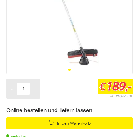
189,-
€
-
+
Menge
inkl. 20% MwSt.
Online bestellen und liefern lassen
In den Warenkorb
verfügbar