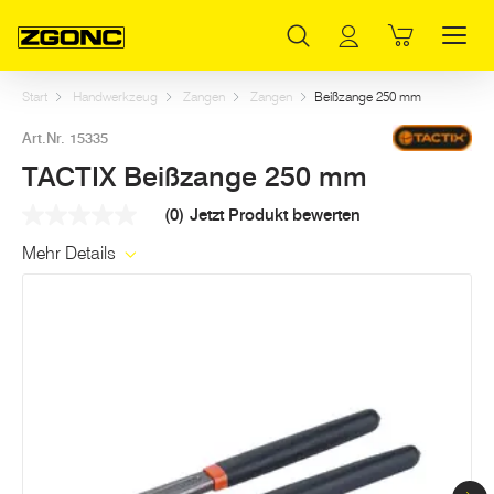
Inhaltsverzeichnis
TACTIX Beißzange 250 mm
Weitere Artikel in dieser Kategorie
Hauptinhalt
Inhaltsverzeichnis
Hauptnavigation
Start
Handwerkzeug
Zangen
Zangen
Beißzange 250 mm
Art.Nr. 15335
TACTIX Beißzange 250 mm
(0)
Jetzt Produkt bewerten
Kein
Beurteilungswert
Mehr Details
Link
auf
derselben
Seite.