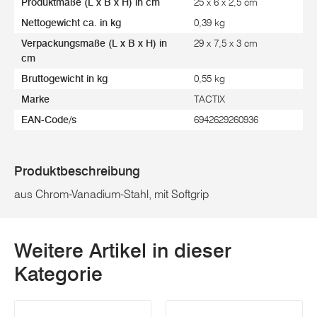
Produktmaße (L x B x H) in cm
25 x 6 x 2,5 cm
Nettogewicht ca. in kg
0,39 kg
Verpackungsmaße (L x B x H) in
29 x 7,5 x 3 cm
cm
Bruttogewicht in kg
0,55 kg
Marke
TACTIX
EAN-Code/s
6942629260936
Produktbeschreibung
aus Chrom-Vanadium-Stahl, mit Softgrip
Weitere Artikel in dieser
Kategorie