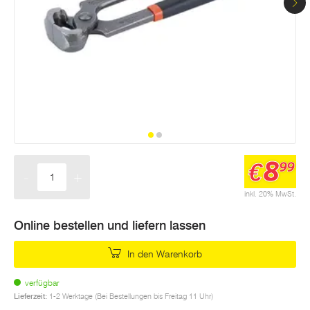
8
€
99
-
+
Menge
inkl. 20% MwSt.
Online bestellen und liefern lassen
In den Warenkorb
verfügbar
Lieferzeit:
1-2 Werktage (Bei Bestellungen bis Freitag 11 Uhr)