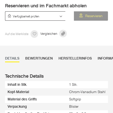
Reservieren und im Fachmarkt abholen
Verfügbarkeit prüfen
Reservieren
Auf die Merkliste
Vergleichen
DETAILS
BEWERTUNGEN
HERSTELLERINFOS
INFORM
Technische Details
Inhalt in Stk.
1 Stk.
Kopf-Material
Chrom-Vanadium Stahl
Material des Griffs
Softgrip
Verpackung
Blister