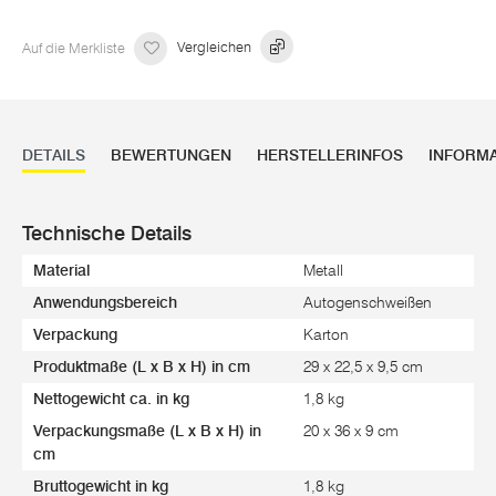
Auf die Merkliste
Vergleichen
DETAILS
BEWERTUNGEN
HERSTELLERINFOS
INFORM
Technische Details
Material
Metall
Anwendungsbereich
Autogenschweißen
Verpackung
Karton
Produktmaße (L x B x H) in cm
29 x 22,5 x 9,5 cm
Nettogewicht ca. in kg
1,8 kg
Verpackungsmaße (L x B x H) in
20 x 36 x 9 cm
cm
Bruttogewicht in kg
1,8 kg