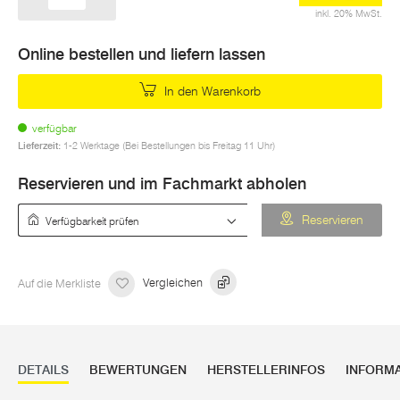
inkl. 20% MwSt.
Online bestellen und liefern lassen
In den Warenkorb
verfügbar
Lieferzeit:
1-2 Werktage (Bei Bestellungen bis Freitag 11 Uhr)
Reservieren und im Fachmarkt abholen
Verfügbarkeit prüfen
Reservieren
Auf die Merkliste
Vergleichen
DETAILS
BEWERTUNGEN
HERSTELLERINFOS
INFORM