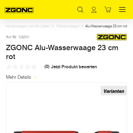
Inhaltsverzeichnis
ZGONC Alu-Wasserwaage 23 cm rot
Weitere Artikel in dieser Kategorie
Hauptinhalt
Inhaltsverzeichnis
Hauptnavigation
Wasserwaagen und Alu-Latten
Wasserwaagen
Alu-Wasserwaage 23 cm rot
Art.Nr. 53257
ZGONC Alu-Wasserwaage 23 cm
rot
(0)
Jetzt Produkt bewerten
Kein
Beurteilungswert
Mehr Details
Link
auf
derselben
Varianten
Seite.