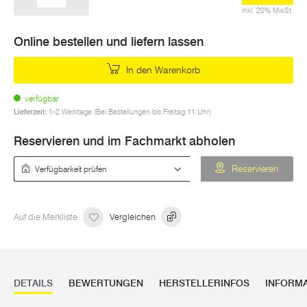
inkl. 20% MwSt.
Online bestellen und liefern lassen
In den Warenkorb
verfügbar
Lieferzeit:
1-2 Werktage (Bei Bestellungen bis Freitag 11 Uhr)
Reservieren und im Fachmarkt abholen
Verfügbarkeit prüfen
Reservieren
Auf die Merkliste
Vergleichen
DETAILS
BEWERTUNGEN
HERSTELLERINFOS
INFORM