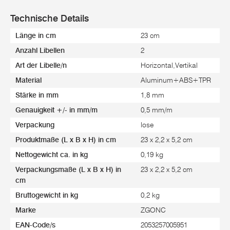
Technische Details
Länge in cm
23 cm
Anzahl Libellen
2
Art der Libelle/n
Horizontal,Vertikal
Material
Aluminum+ABS+TPR
Stärke in mm
1,8 mm
Genauigkeit +/- in mm/m
0,5 mm/m
Verpackung
lose
Produktmaße (L x B x H) in cm
23 x 2,2 x 5,2 cm
Nettogewicht ca. in kg
0,19 kg
Verpackungsmaße (L x B x H) in
23 x 2,2 x 5,2 cm
cm
Bruttogewicht in kg
0,2 kg
Marke
ZGONC
EAN-Code/s
2053257005951