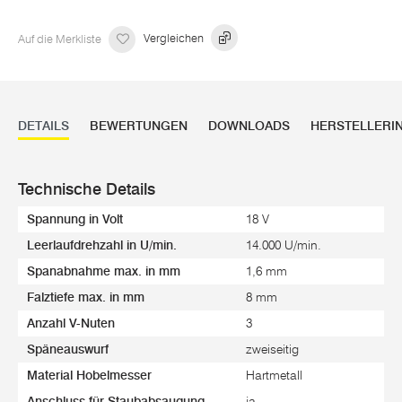
Auf die Merkliste
Vergleichen
DETAILS
BEWERTUNGEN
DOWNLOADS
HERSTELLERI
Technische Details
Spannung in Volt
18 V
Leerlaufdrehzahl in U/min.
14.000 U/min.
Spanabnahme max. in mm
1,6 mm
Falztiefe max. in mm
8 mm
Anzahl V-Nuten
3
Späneauswurf
zweiseitig
Material Hobelmesser
Hartmetall
Anschluss für Staubabsaugung
ja