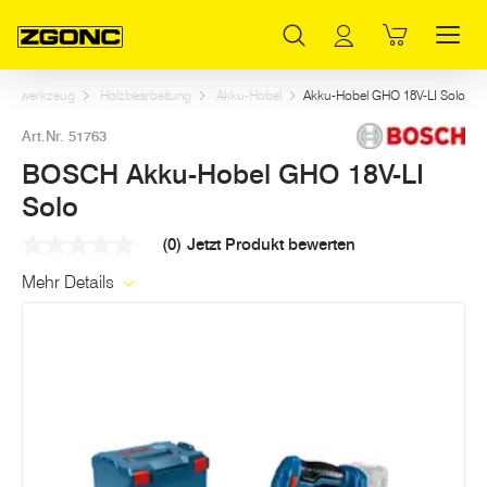
Inhaltsverzeichnis
BOSCH Akku-Hobel GHO 18V-LI Solo
Dazu passt
Weitere Artikel in dieser Kategorie
Hauptinhalt
Inhaltsverzeichnis
Hauptnavigation
ektrowerkzeug
Holzbearbeitung
Akku-Hobel
Akku-Hobel GHO 18V-LI Solo
Art.Nr. 51763
BOSCH Akku-Hobel GHO 18V-LI
Solo
(0)
Jetzt Produkt bewerten
Kein
Beurteilungswert
Mehr Details
Link
auf
derselben
Seite.