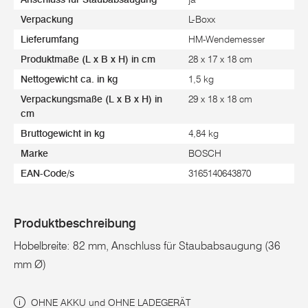
Verpackung
L-Boxx
Lieferumfang
HM-Wendemesser
Produktmaße (L x B x H) in cm
28 x 17 x 18 cm
Nettogewicht ca. in kg
1,5 kg
Verpackungsmaße (L x B x H) in
29 x 18 x 18 cm
cm
Bruttogewicht in kg
4,84 kg
Marke
BOSCH
EAN-Code/s
3165140643870
Produktbeschreibung
Hobelbreite: 82 mm, Anschluss für Staubabsaugung (36
mm Ø)
OHNE AKKU und OHNE LADEGERÄT