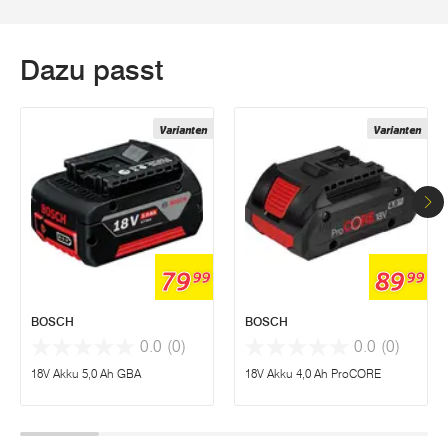
Dazu passt
Varianten
Varianten
79
89
99
99
BOSCH
BOSCH
0.0
(0)
0.0
(0)
18V Akku 5,0 Ah GBA
18V Akku 4,0 Ah ProCORE