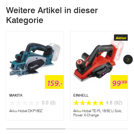
Weitere Artikel in dieser
Kategorie
Aktion
159,-
99
99
MAKITA
EINHELL
0.0
(0)
4.8
(92)
Akku-Hobel DKP180Z
Akku-Hobel TE-PL 18/82 Li Solo,
Power X-Change