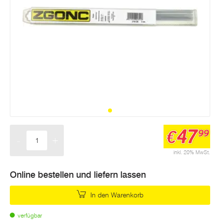
47
€
99
-
+
Menge
inkl. 20% MwSt.
Online bestellen und liefern lassen
In den Warenkorb
verfügbar