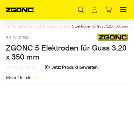
Inhaltsverzeichnis
ZGONC 5 Elektroden für Guss 3,20 x 350 mm
Weitere Artikel in dieser Kategorie
Hauptinhalt
Inhaltsverzeichnis
Hauptnavigation
hweißen
Elektroden und Schweissdrähte
5 Elektroden für Guss 3,20 x 350 mm
Art.Nr. 21920
ZGONC 5 Elektroden für Guss 3,20
x 350 mm
(0)
Jetzt Produkt bewerten
Kein
Beurteilungswert
Mehr Details
Link
auf
derselben
Seite.