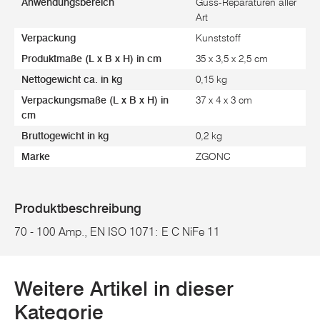
Anwendungsbereich
Guss-Reparaturen aller
Art
Verpackung
Kunststoff
Produktmaße (L x B x H) in cm
35 x 3,5 x 2,5 cm
Nettogewicht ca. in kg
0,15 kg
Verpackungsmaße (L x B x H) in
37 x 4 x 3 cm
cm
Bruttogewicht in kg
0,2 kg
Marke
ZGONC
Produktbeschreibung
70 - 100 Amp., EN ISO 1071: E C NiFe 11
Weitere Artikel in dieser
Kategorie