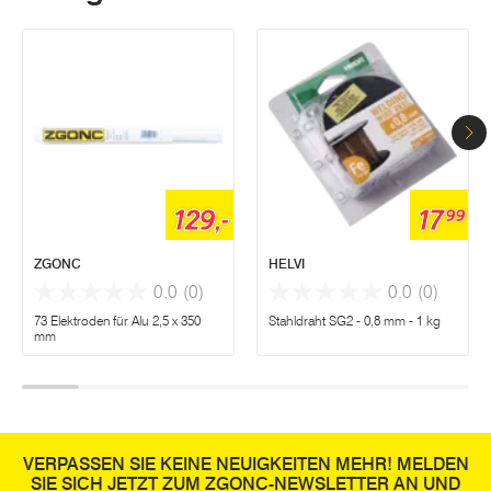
129,-
17
99
ZGONC
HELVI
0.0
(0)
0.0
(0)
73 Elektroden für Alu 2,5 x 350
Stahldraht SG2 - 0,8 mm - 1 kg
mm
VERPASSEN SIE KEINE NEUIGKEITEN MEHR! MELDEN
SIE SICH JETZT ZUM ZGONC-NEWSLETTER AN UND