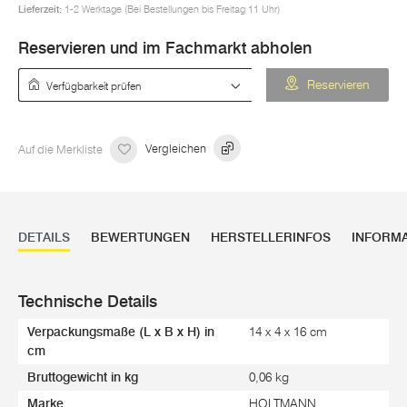
Lieferzeit:
1-2 Werktage (Bei Bestellungen bis Freitag 11 Uhr)
Reservieren und im Fachmarkt abholen
Verfügbarkeit prüfen
Reservieren
Auf die Merkliste
Vergleichen
DETAILS
BEWERTUNGEN
HERSTELLERINFOS
INFORM
Technische Details
Verpackungsmaße (L x B x H) in
14 x 4 x 16 cm
cm
Bruttogewicht in kg
0,06 kg
Marke
HOLTMANN