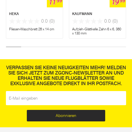
11
19
99
99
HEKA
KAUFMANN
0.0
(0)
0.0
(0)
Fliesen-Waschbrett 28 x 14 cm
Aufzieh-Glättkelle Zahn 6 x 6, 380
x 130 mm
VERPASSEN SIE KEINE NEUIGKEITEN MEHR! MELDEN
SIE SICH JETZT ZUM ZGONC-NEWSLETTER AN UND
ERHALTEN SIE NEUE FLUGBLÄTTER SOWIE
EXKLUSIVE ANGEBOTE DIREKT IN IHR POSTFACH.
E-Mail
*
Abonnieren