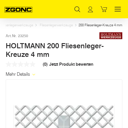
Inhaltsverzeichnis
HOLTMANN 200 Fliesenleger-Kreuze 4 mm
Weitere Artikel in dieser Kategorie
Hauptinhalt
Inhaltsverzeichnis
Hauptnavigation
Fliesenlegerwerkzeuge
Fliesenlegerwerkzeuge
200 Fliesenleger-Kreuze 4 mm
Art.Nr. 23250
HOLTMANN 200 Fliesenleger-
Kreuze 4 mm
(0)
Jetzt Produkt bewerten
Kein
Beurteilungswert
Mehr Details
Link
auf
derselben
Seite.