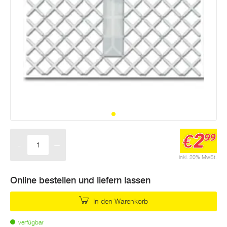
2
€
99
-
+
Menge
inkl. 20% MwSt.
Online bestellen und liefern lassen
In den Warenkorb
verfügbar