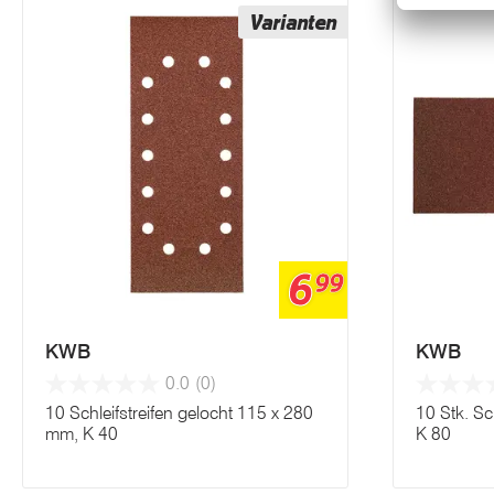
Varianten
6
99
KWB
KWB
0.0
(0)
10 Schleifstreifen gelocht 115 x 280
10 Stk. Sc
mm, K 40
K 80