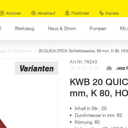
elkorund
Aktionen
Abverkauf
Filialfinder
Karriere
l
Werkzeug
Haus & Strom
Pumpen
Kfz 
apier für Maschinen
20 QUICK-STICK Schleifdreiecke, 93 mm, K 80, H
Art.Nr. 78243
Varianten
(0)
Jetzt
Kein
Beurteilungswert
KWB 20 QUICK
Link
auf
derselben
mm, K 80, HO
Seite.
Inhalt in Stk.: 20
Durchmesser in mm: 93
Körnung: 80