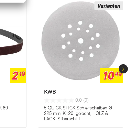
Varianten
2
10
19
49
KWB
0.0
(0)
K 80
5 QUICK-STICK Schleifscheiben Ø
225 mm, K120, gelocht, HOLZ &
LACK, Silberschliff