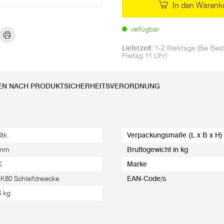
In den Warenk
verfügbar
Lieferzeit:
1-2 Werktage (Bei Best
Freitag 11 Uhr)
EN NACH PRODUKTSICHERHEITSVERORDNUNG
Stk.
Verpackungsmaße (L x B x H)
 mm
Bruttogewicht in kg
K
Marke
 K80 Schleifdreiecke
EAN-Code/s
6 kg