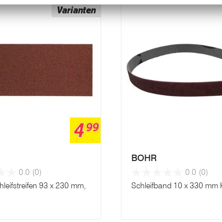
Varianten
4
99
BOHR
0.0
(0)
0.0
(0)
hleifstreifen 93 x 230 mm,
Schleifband 10 x 330 mm 