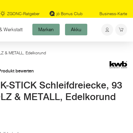
ZGONC-Ratgeber
jö Bonus Club
Business-Karte
& Werkstatt
Marken
Akku
OLZ & METALL, Edelkorund
 Produkt bewerten
-STICK Schleifdreiecke, 93
LZ & METALL, Edelkorund