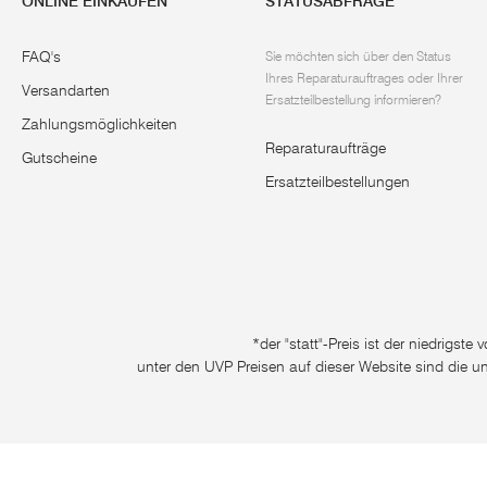
ONLINE EINKAUFEN
STATUSABFRAGE
FAQ's
Sie möchten sich über den Status
Ihres Reparaturauftrages oder Ihrer
Versandarten
Ersatzteilbestellung informieren?
Zahlungsmöglichkeiten
Reparaturaufträge
Gutscheine
Ersatzteilbestellungen
*der "statt"-Preis ist der niedrigst
unter den UVP Preisen auf dieser Website sind die u