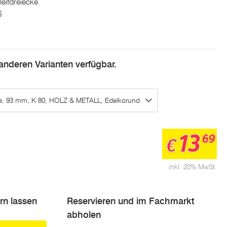
eifdreiecke
6
n anderen Varianten verfügbar.
ke, 93 mm, K 80, HOLZ & METALL, Edelkorund
13
69
€
inkl. 20% MwSt.
ern lassen
Reservieren und im Fachmarkt
abholen