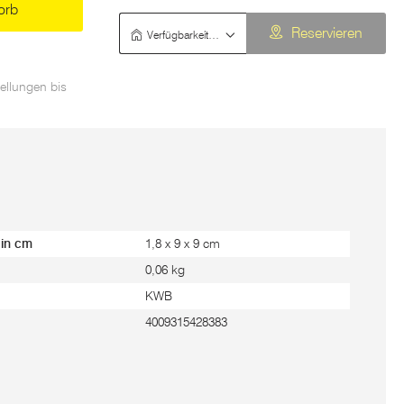
orb
Verfügbarkeit prüfen
Reservieren
ellungen bis
 in cm
1,8 x 9 x 9 cm
0,06 kg
KWB
4009315428383