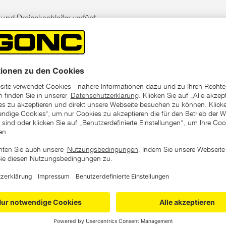
und Dreieckschleifer verfügt
ellern mit Kletthaftbelag. Die
 besteht aus Edelkorund. Das
nd Holz, Farbe, Lack, Spachtel,
efestigung auf Haftstütztellern
ategorie