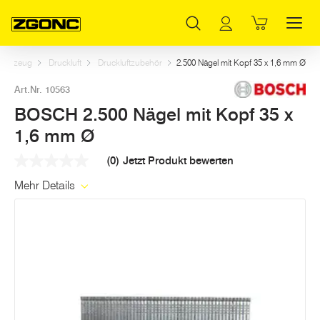
Inhaltsverzeichnis
BOSCH 2.500 Nägel mit Kopf 35 x 1,6 mm Ø
Weitere Artikel in dieser Kategorie
Hauptinhalt
Inhaltsverzeichnis
Hauptnavigation
werkzeug
Druckluft
Druckluftzubehör
2.500 Nägel mit Kopf 35 x 1,6 mm Ø
Art.Nr. 10563
BOSCH 2.500 Nägel mit Kopf 35 x
1,6 mm Ø
(0)
Jetzt Produkt bewerten
Kein
Beurteilungswert
Mehr Details
Link
auf
derselben
Seite.