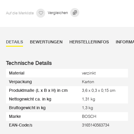
Auf die Merkliste
Vergleichen
DETAILS
BEWERTUNGEN
HERSTELLERINFOS
INFORM
Technische Details
Material
verzinkt
Verpackung
Karton
Produktmaße (L x B x H) in cm
3,6 x 0,3 x 0,15 cm
Nettogewicht ca. in kg
1,31 kg
Bruttogewicht in kg
1,3 kg
Marke
BOSCH
EAN-Code/s
3165140563734