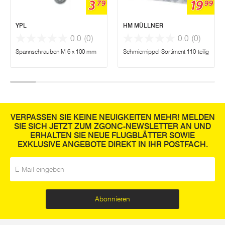
3
19
79
99
YPL
HM MÜLLNER
0.0
(0)
0.0
(0)
Spannschrauben M 6 x 100 mm
Schmiernippel-Sortiment 110-teilig
VERPASSEN SIE KEINE NEUIGKEITEN MEHR! MELDEN
SIE SICH JETZT ZUM ZGONC-NEWSLETTER AN UND
ERHALTEN SIE NEUE FLUGBLÄTTER SOWIE
EXKLUSIVE ANGEBOTE DIREKT IN IHR POSTFACH.
E-Mail
*
Abonnieren