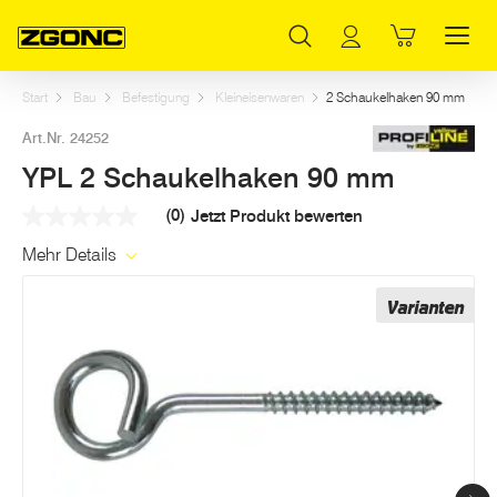
Inhaltsverzeichnis
YPL 2 Schaukelhaken 90 mm
Weitere Artikel in dieser Kategorie
Hauptinhalt
Inhaltsverzeichnis
Hauptnavigation
Start
Bau
Befestigung
Kleineisenwaren
2 Schaukelhaken 90 mm
Art.Nr. 24252
YPL 2 Schaukelhaken 90 mm
(0)
Jetzt Produkt bewerten
Kein
Beurteilungswert
Mehr Details
Link
auf
derselben
Varianten
Seite.