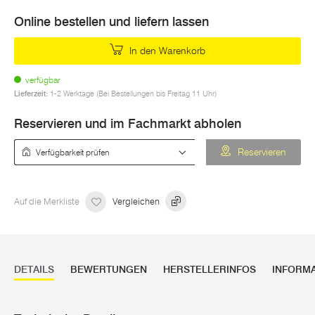
Online bestellen und liefern lassen
In den Warenkorb
verfügbar
Lieferzeit:
1-2 Werktage (Bei Bestellungen bis Freitag 11 Uhr)
Reservieren und im Fachmarkt abholen
Verfügbarkeit prüfen
Reservieren
Auf die Merkliste
Vergleichen
DETAILS
BEWERTUNGEN
HERSTELLERINFOS
INFORM