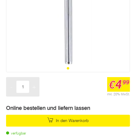
4
€
99
-
+
Menge
inkl. 20% MwSt.
Online bestellen und liefern lassen
In den Warenkorb
verfügbar