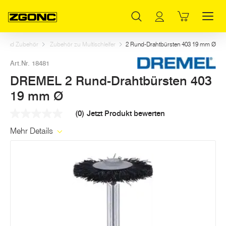
Inhaltsverzeichnis
DREMEL 2 Rund-Drahtbürsten 403 19 mm Ø
Weitere Artikel in dieser Kategorie
Hauptinhalt
Inhaltsverzeichnis
Hauptnavigation
fer und Zubehör
Zubehör zu Multischleifer
2 Rund-Drahtbürsten 403 19 mm Ø
Art.Nr. 18481
DREMEL 2 Rund-Drahtbürsten 403
19 mm Ø
(0)
Jetzt Produkt bewerten
Kein
Beurteilungswert
Mehr Details
Link
auf
derselben
Seite.