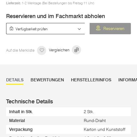
Lieferzeit:
1-2 Werktage (Bei Bestellungen bis Freitag 11 Uhr)
Reservieren und im Fachmarkt abholen
Verfügbarkeit prüfen
Reservieren
Auf die Merkliste
Vergleichen
DETAILS
BEWERTUNGEN
HERSTELLERINFOS
INFORM
Technische Details
Inhalt in Stk.
2 Stk.
Material
Rund-Draht
Verpackung
Karton und Kunststoff