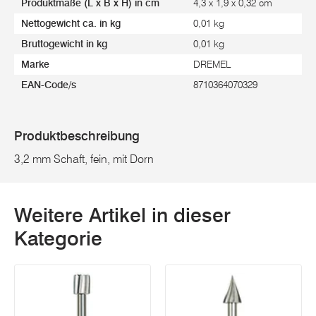
Produktmaße (L x B x H) in cm
4,3 x 1,9 x 0,32 cm
Nettogewicht ca. in kg
0,01 kg
Bruttogewicht in kg
0,01 kg
Marke
DREMEL
EAN-Code/s
8710364070329
Produktbeschreibung
3,2 mm Schaft, fein, mit Dorn
Weitere Artikel in dieser
Kategorie