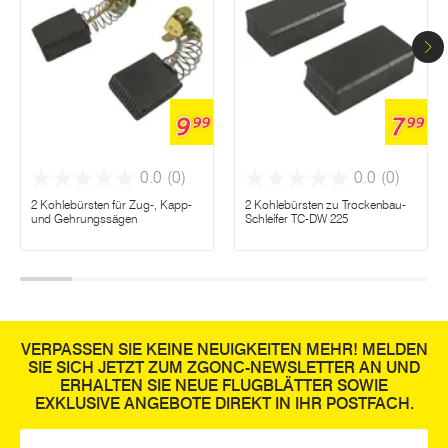
9
7
99
99
0.0
(0)
0.0
(0)
2 Kohlebürsten für Zug-, Kapp-
2 Kohlebürsten zu Trockenbau-
und Gehrungssägen
Schleifer TC-DW 225
VERPASSEN SIE KEINE NEUIGKEITEN MEHR! MELDEN
SIE SICH JETZT ZUM ZGONC-NEWSLETTER AN UND
ERHALTEN SIE NEUE FLUGBLÄTTER SOWIE
EXKLUSIVE ANGEBOTE DIREKT IN IHR POSTFACH.
E-Mail
*