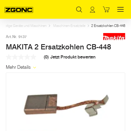
Inhaltsverzeichnis
MAKITA 2 Ersatzkohlen CB-448
Weitere Artikel in dieser Kategorie
Hauptinhalt
Inhaltsverzeichnis
Hauptnavigation
sonstige Geräte und Maschinen
Maschinen-Ersatzteile
2 Ersatzkohlen CB-448
Art.Nr. 9137
MAKITA 2 Ersatzkohlen CB-448
(0)
Jetzt Produkt bewerten
Kein
Beurteilungswert
Mehr Details
Link
auf
derselben
Seite.