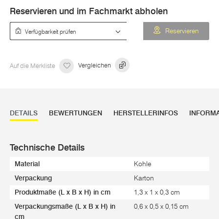
Reservieren und im Fachmarkt abholen
Verfügbarkeit prüfen
Reservieren
Auf die Merkliste
Vergleichen
DETAILS
BEWERTUNGEN
HERSTELLERINFOS
INFORM
Technische Details
Material
Kohle
Verpackung
Karton
Produktmaße (L x B x H) in cm
1,3 x 1 x 0,3 cm
Verpackungsmaße (L x B x H) in
0,6 x 0,5 x 0,15 cm
cm