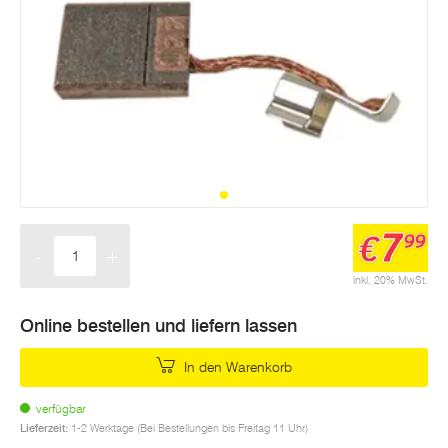
7
€
99
-
+
Menge
inkl. 20% MwSt.
Online bestellen und liefern lassen
In den Warenkorb
verfügbar
Lieferzeit:
1-2 Werktage (Bei Bestellungen bis Freitag 11 Uhr)