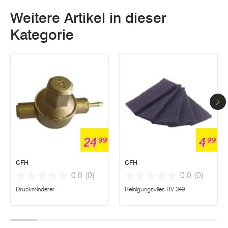
Weitere Artikel in dieser
Kategorie
24
4
99
99
CFH
CFH
0.0
(0)
0.0
(0)
Druckminderer
Reinigungsvlies RV 349